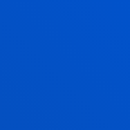
OLALLA ONDARRA ZUBELDIA
Licenciado/a Encargado/a
Fisioterapia
MILA PEREZ GONZALEZ
Titular
Management
FRANCISCO JAVIER ROMERO
ARANDIA
Licenciado/a Encargado/a
Fisioterapia