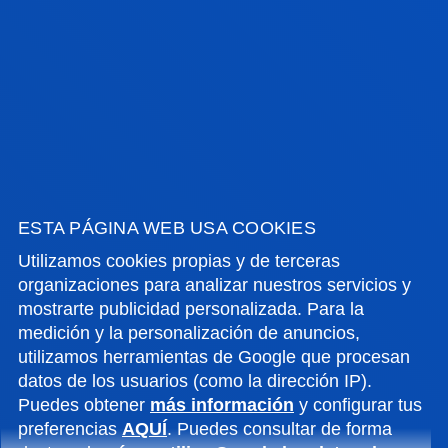
ELENA TAMPÁN SANZ
Licenciado/a Encargado/a
Fisioterapia
ANDER URIZ ARRATIBEL
Invitado/a
Fisioterapia
ESTA PÁGINA WEB USA COOKIES
Utilizamos cookies propias y de terceras
organizaciones para analizar nuestros servicios y
mostrarte publicidad personalizada. Para la
ANDER URRUTICOECHEA RIBATE
medición y la personalización de anuncios,
Doctor/a Encargado/a
utilizamos herramientas de Google que procesan
datos de los usuarios (como la dirección IP).
Medicina
Puedes obtener
más información
y configurar tus
preferencias
AQUÍ
. Puedes consultar de forma