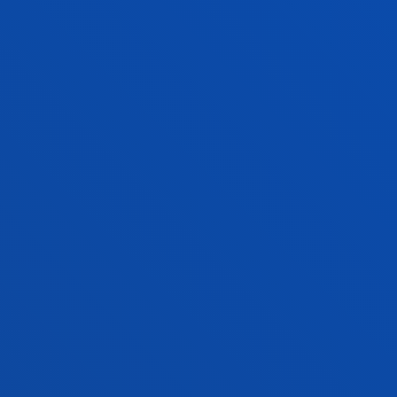
LORE ZUMETA OLASKOAGA
Doctor/a Encargado/a
Fisioterapia
PATRICIA DE LA RIVA JUEZ
Licenciado/a Encargado/a
Fisioterapia