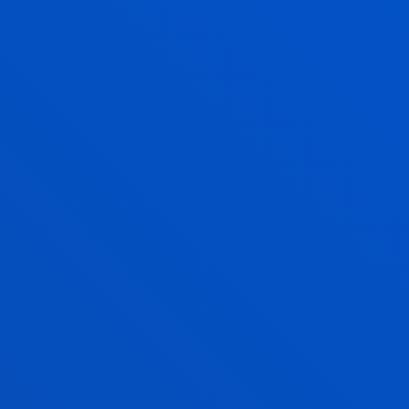
ROBERTO ROMERO SOTO
Licenciado/a Encargado/a
Fisioterapia
AINHOA RENGEL JIMENEZ
Asociado/a
Fisioterapia
ALICIA AURORA RODRIGUEZ
BERMEJO
Doctor/a Encargado/a