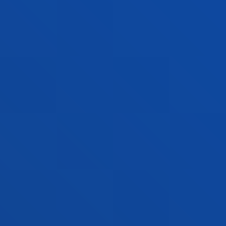
FACULTADES
INFORMACIÓN DE INTERÉS
ACTUALIDAD
GESTIONES Y TRÁMITES
Campus Bilbao
Conoce el campus
+34 944 139 000
Contacto