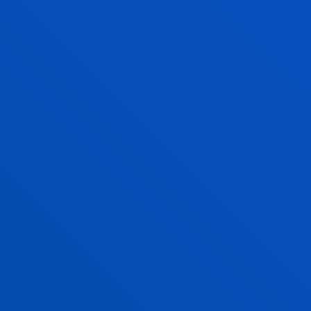
Invitado/a
SAMIR A. SÁNCHEZ ESCALANTE
Invitado/a
JOANA TELLETXEA MORENO
Licenciado/a Encargado/a
Fisioterapia