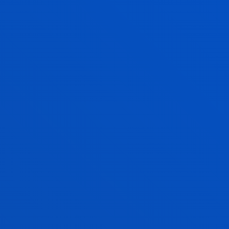
Psicología
JOSU SAGARDUY DE LA MAR
Licenciado/a Encargado/a
Fisioterapia
IGOR SANCHO AMUNDARAIN
Doctor/a Encargado/a
Fisioterapia
IGOR SANTOS GRUEIRO