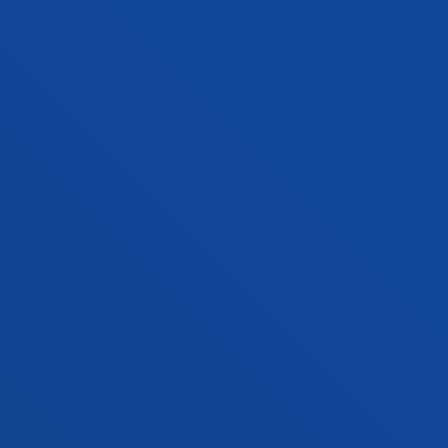
Campus San Sebastián
Conoce el campus
+34 943 326 600
Contacto
Sede Vitoria
Conoce la sede
+34 945 010 114
Contacto
Sede Madrid
Conoce la sede
+34 915 77 61 89
Contacto