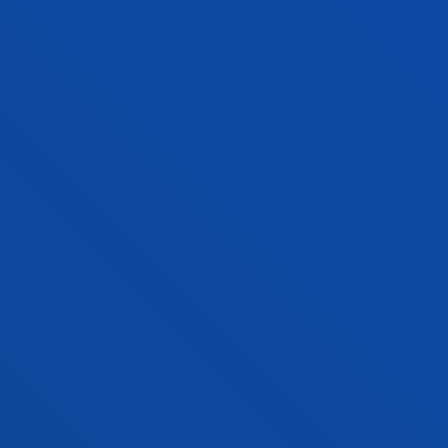
TUTORÍAS Y ORIENTACIÓN
ACOMPAÑAMIENTO DE
PRINCIPIO A FIN
TU TUTOR/A
TUTORÍAS ACADÉMICAS
SERVICIO DE ORIENTACIÓN
UNIVERSITARIA