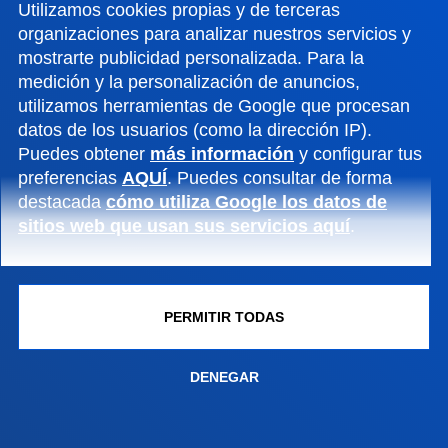
Utilizamos cookies propias y de terceras
Conoce la sede
organizaciones para analizar nuestros servicios y
+34 945 010 114
mostrarte publicidad personalizada. Para la
medición y la personalización de anuncios,
Contacto
utilizamos herramientas de Google que procesan
Sede Madrid
datos de los usuarios (como la dirección IP).
Puedes obtener
más información
y configurar tus
Conoce la sede
preferencias
AQUÍ
. Puedes consultar de forma
+34 915 77 61 89
destacada
cómo utiliza Google los datos de
Contacto
sitios web que usan sus servicios aquí
.
PERMITIR TODAS
DENEGAR
Contacto
Buzón de sugerencias
Politicas de privacidad y aviso legal
Canal ético