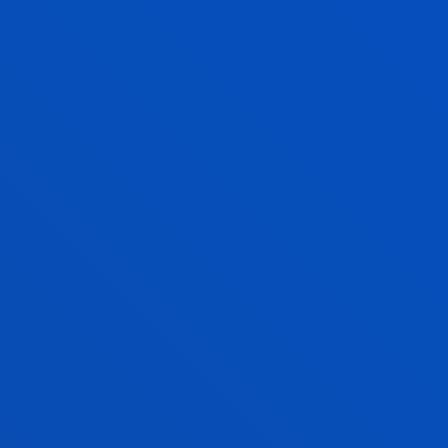
Grado
Proceso de ingreso abierto
240 ECTS
Bilbao
Language & Technology
Bilbao
+240 ECTS
LENGUAS MODERNAS. MENCIONES EN
ESTUDIOS INGLESES, ESTUDIOS
HISPÁNICOS, ESTUDIOS LITERARIOS Y
LINGÜÍSTICOS