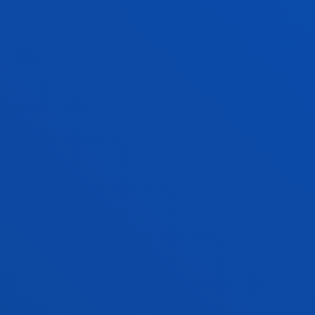
Grado
Proceso de ingreso abierto
240 ECTS
Bilbao
TRABAJO SOCIAL
Grado
Proceso de ingreso abierto
240 ECTS
Bilbao