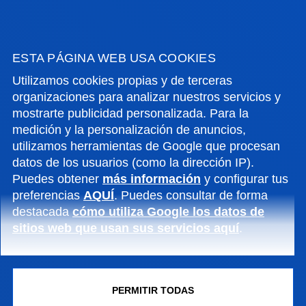
Grado
Proceso de ingreso cerrado
360 ECTS
ESTA PÁGINA WEB USA COOKIES
Disponibilidad horaria completa, mañana
Utilizamos cookies propias y de terceras
y tarde.
organizaciones para analizar nuestros servicios y
Bilbao
mostrarte publicidad personalizada. Para la
medición y la personalización de anuncios,
utilizamos herramientas de Google que procesan
datos de los usuarios (como la dirección IP).
Puedes obtener
más información
y configurar tus
preferencias
AQUÍ
. Puedes consultar de forma
PSICOLOGÍA
destacada
cómo utiliza Google los datos de
sitios web que usan sus servicios aquí
.
Grado
Proceso de ingreso cerrado
PERMITIR TODAS