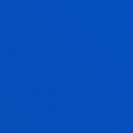
LANGUAGES, MANAGEMENT AND
INTERNATIONAL TRADE
Grado
Proceso de ingreso abierto
240 ECTS
Bilbao
LENGUA Y CULTURA VASCA