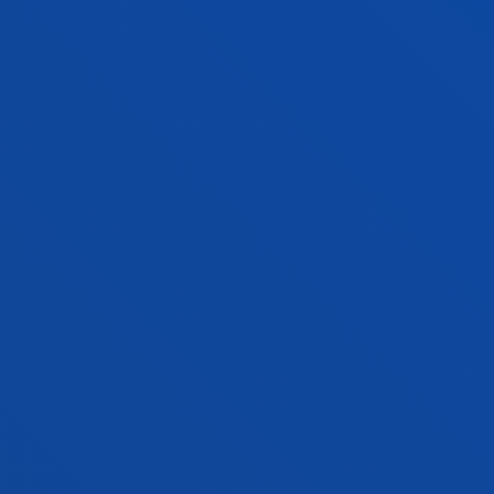
ADE + DERECHO
Doble grado
Proceso de ingreso abierto
360 ECTS
Bilbao
Donostia-San Sebastián
ADE + INGENIERÍA EN TECNOLOGÍAS