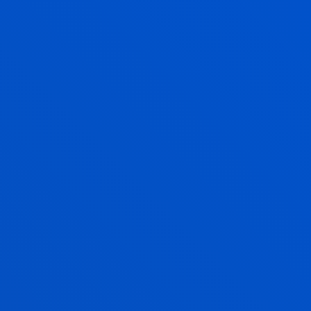
240 ECTS
Opción mención dual |Bilingüe:
Castellano-Inglés
Bilbao
INGENIERÍA MECÁNICA
Grado
Solicita información y/o entrevista
240 ECTS
Bilbao