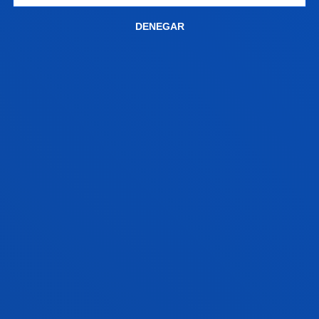
240 ECTS
Bilbao
DENEGAR
Programa en Psicología de las
Organizaciones
Bilbao
+60 ECTS
Honors Program
Bilbao
+30 ECTS
RELACIONES INTERNACIONALES