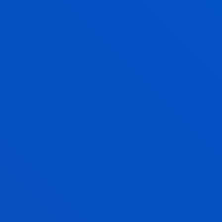
INGENIERÍA ROBÓTICA
Grado
Solicita información y/o entrevista
240 ECTS
Opción mención dual
Bilbao