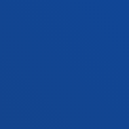
Proceso de ingreso abierto
354 ECTS
Donostia-San Sebastián
FACULTADES