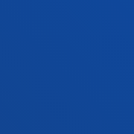
INDUSTRIALES
Doble grado
Solicita información y/o entrevista
360 ECTS
Bilbao
ADE + INGENIERÍA INFORMÁTICA
Doble grado