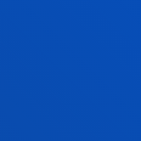
Grado
Proceso de ingreso abierto
240 ECTS
Español, Inglés - Euskera y un 2º idioma:
Francés, alemán o chino
Bilbao
Language & Technology
Bilbao
+240 ECTS
MEDICINA