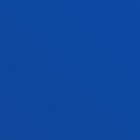
Donostia-San Sebastián
DOBLE GRADO
ADE + CIENCIA DE DATOS E
INTELIGENCIA ARTIFICIAL
Doble grado
Proceso de ingreso cerrado
Inicio curso 27-28
Donostia-San Sebastián