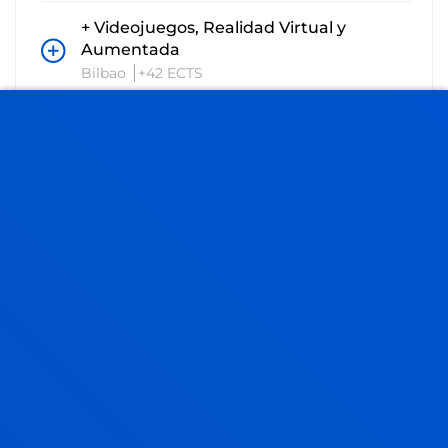
+ Videojuegos, Realidad Virtual y
Aumentada
Bilbao
+42 ECTS
+ Transformación Digital de la Empresa
(EN EXTINCIÓN)
Bilbao
+40 ECTS
INGENIERÍA MATEMÁTICA
Grado
Solicita información y/o entrevista