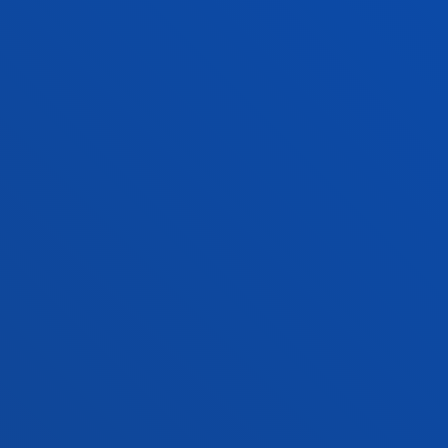
FACULTADES
INFORMACIÓN DE INTERÉS
ACTUALIDAD
GESTIONES Y TRÁMITES
Campus Bilbao
Conoce el campus
+34 944 139 000
Contacto
Campus San Sebastián