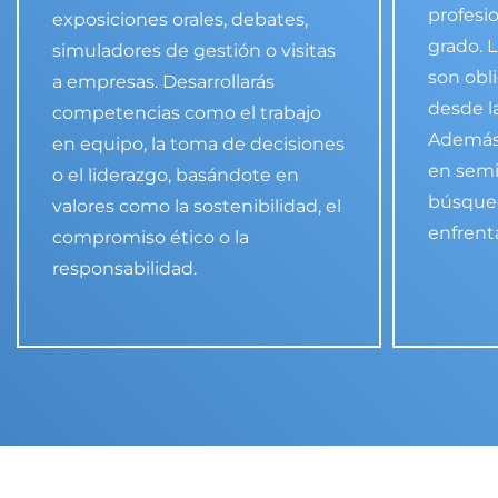
profesi
exposiciones orales, debates,
grado. 
simuladores de gestión o visitas
son obl
a empresas. Desarrollarás
desde l
competencias como el trabajo
Además,
en equipo, la toma de decisiones
en semi
o el liderazgo, basándote en
búsque
valores como la sostenibilidad, el
enfrent
compromiso ético o la
responsabilidad.