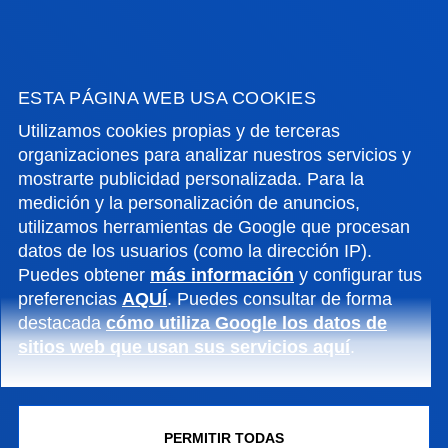
Vive Deusto
Disfruta la experiencia
ESTA PÁGINA WEB USA COOKIES
universitaria con Deusto
Utilizamos cookies propias y de terceras
organizaciones para analizar nuestros servicios y
Campus
mostrarte publicidad personalizada. Para la
medición y la personalización de anuncios,
Actividades de fe, solidaridad,
utilizamos herramientas de Google que procesan
datos de los usuarios (como la dirección IP).
cultura y deporte
Puedes obtener
más información
y configurar tus
preferencias
AQUÍ
. Puedes consultar de forma
destacada
cómo utiliza Google los datos de
SABER MÁS
sitios web que usan sus servicios aquí
.
PERMITIR TODAS