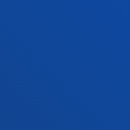
Conoce el campus
+34 943 326 600
Contacto
Sede Vitoria
Conoce la sede
+34 945 010 114
Contacto
Sede Madrid
Conoce la sede
+34 915 77 61 89
Contacto