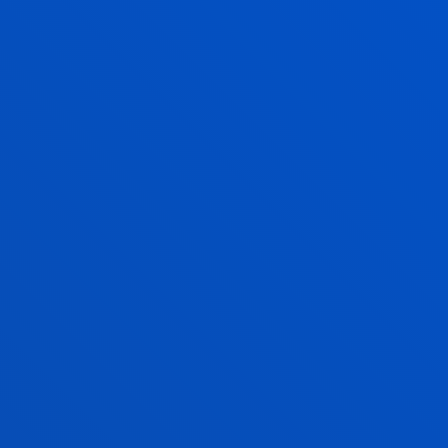
RESULTADOS DE APRENDIZAJE
VER RESULTADOS DE APRENDIZAJE DEL GRADO EN
ADE
VER COMPETENCIAS DEL GRADO EN CIENCIA DE
DATOS E INTELIGENCIA ARTIFICIAL
NORMAS ACADÉMICAS
VER NORMAS ACADÉMICAS