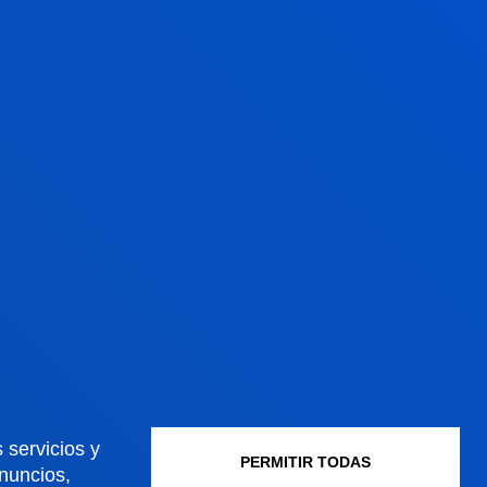
15 julio 2026
-
Campus Bilbao
ll Jornada de Verano "Desafíos de la juvent
ante las relaciones laborales y el sistema de
protección social"
VER MÁS
 servicios y
PERMITIR TODAS
anuncios,