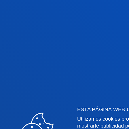
ulio 2026
Campus Bilbao
ulio 2026
Donostia-San Sebastián
ESTA PÁGINA WEB 
Utilizamos cookies pro
mostrarte publicidad p