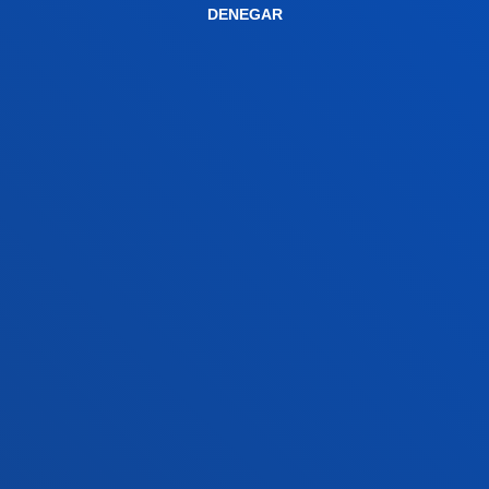
DENEGAR
Campus Bilbao
Conoce el campus
+34 944 139 000
Contacto
Campus San Sebastián
Conoce el campus
+34 943 326 600
Contacto
Sede Vitoria
Conoce la sede
+34 945 010 114
Contacto