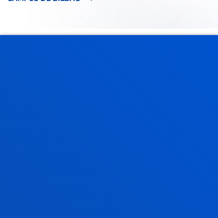
DEUSTO STREET VIEW
TOUR VIRTUAL POR EL
CAMPUS DE SAN
SEBASTIÁN
Descubre la Universidad de Deusto en nuestro
campus de San Sebastián sin moverte de casa.
Gracias al formato Street View, ahora puedes realizar
un tour virtual y explorar el interior de nuestros
edificios de forma cómoda y sencilla. Recorre los