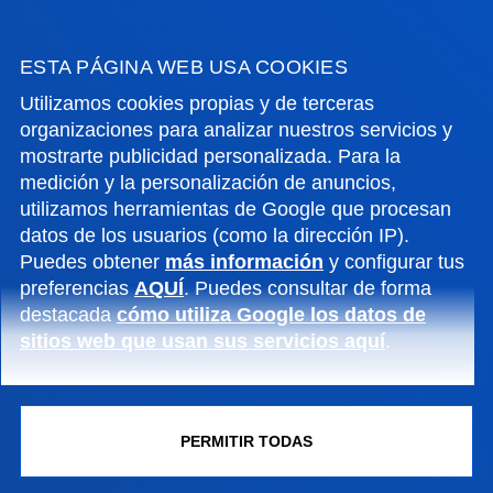
ESTA PÁGINA WEB USA COOKIES
Utilizamos cookies propias y de terceras
organizaciones para analizar nuestros servicios y
mostrarte publicidad personalizada. Para la
medición y la personalización de anuncios,
utilizamos herramientas de Google que procesan
datos de los usuarios (como la dirección IP).
Puedes obtener
más información
y configurar tus
FACULTADES
preferencias
AQUÍ
. Puedes consultar de forma
destacada
cómo utiliza Google los datos de
sitios web que usan sus servicios aquí
.
INFORMACIÓN DE INTERÉS
ACTUALIDAD
PERMITIR TODAS
GESTIONES Y TRÁMITES