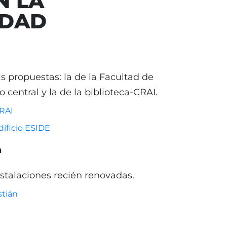
N LA
IDAD
as propuestas: la de la Facultad de
io central y la de la biblioteca-CRAI.
RAI
ificio ESIDE
n
nstalaciones recién renovadas.
tián