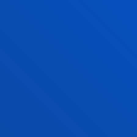
INFORMACIÓN PRÁCTICA
PARKING
BILBAO
La Universidad dispone de varios p
estudiantes y personal interno:
PARKING