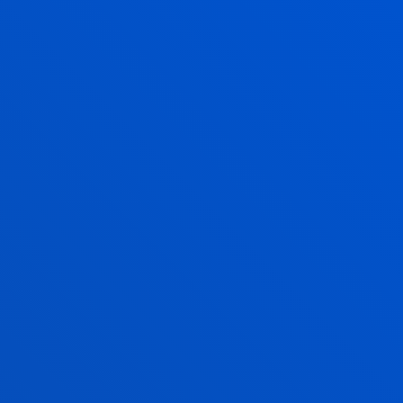
e puede aparcar son las de la
n el cartel
'. El precio es de 5,95 euros por un
as. En caso de superar las 24
ifa será el habitual del parking.
E LA PLAZA EUSKADI