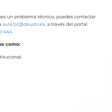
enes un problema técnico, puedes contactar
a
aula.tic@deusto
.es
, a través del portal
9 444
es como:
titucional.