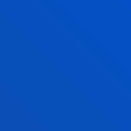
Las plazas en las que s
planta -4 que no tenga
arkings libre para
'Reservado/Erreserbatua
periodo de hasta 24 hor
horas, el coste de la tar
PLAZAS
INSTRUCCIONES PARKING D