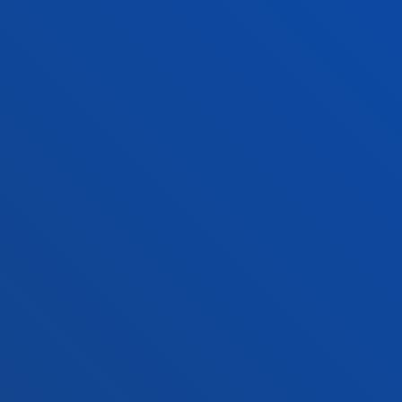
+34 945 010 114
Contacto
Sede Madrid
Conoce la sede
+34 915 77 61 89
Contacto
Contacto
Buzón de sugerencias
Politicas de privacidad y aviso legal
Canal ético
Mapa web