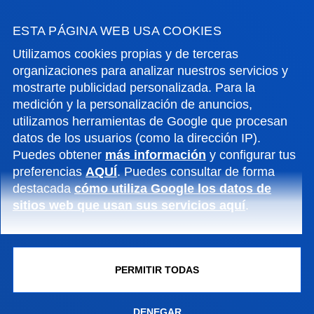
ESTA PÁGINA WEB USA COOKIES
Utilizamos cookies propias y de terceras
organizaciones para analizar nuestros servicios y
mostrarte publicidad personalizada. Para la
medición y la personalización de anuncios,
utilizamos herramientas de Google que procesan
datos de los usuarios (como la dirección IP).
Puedes obtener
más información
y configurar tus
preferencias
AQUÍ
. Puedes consultar de forma
VER INFORMACIÓN
destacada
cómo utiliza Google los datos de
sitios web que usan sus servicios aquí
.
FACULTADES
PERMITIR TODAS
INFORMACIÓN DE INTERÉS
DENEGAR