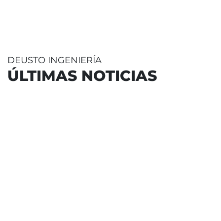
DEUSTO INGENIERÍA
ÚLTIMAS NOTICIAS
17 julio 2026
-
Bilbao
Javier García Zubía, reconocid
Premio Ramón Llull en los ga
Fundación BBVA 2026
El catedrático de la Universidad de
distinguido por su trayectoria en i
educativa y su impulso al acceso uni