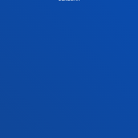
ACTUALIDAD
GESTIONES Y TRÁMITES
Campus Bilbao
Conoce el campus
+34 944 139 000
Contacto
Campus San Sebastián
Conoce el campus
+34 943 326 600
Contacto
Sede Vitoria
Conoce la sede