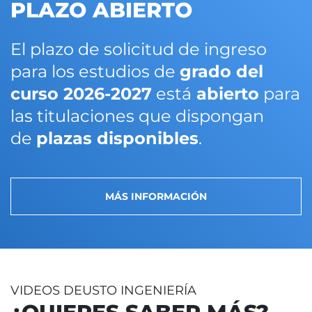
PLAZO ABIERTO
El plazo de solicitud de ingreso
para los estudios de
grado del
curso 2026-2027
está
abierto
para
las titulaciones que dispongan
de
plazas disponibles
.
MÁS INFORMACIÓN
VIDEOS DEUSTO INGENIERÍA