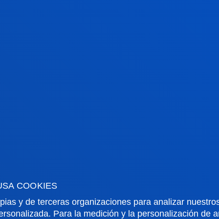
AS
¿NECESITAS LA OP
n un amplio equipo de
EXPERTA?
a experiencia y alto
aterias y ramas de
Contáctanos en
prens
 a contextualizar e
prensadonostia@deust
ualidad económica,
CONSULTA LAS ÚLTIMAS PU
boración con los medios
EXPERTAS
visión).
USA COOKIES
pias y de terceras organizaciones para analizar nuestros
ersonalizada. Para la medición y la personalización de 