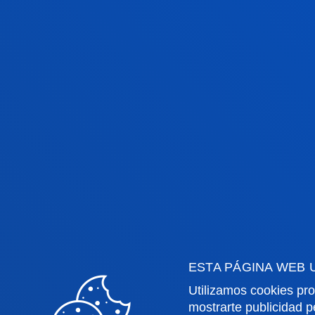
VOCES EXPERT
La Universidad de Deusto cuenta co
personal docente e investigador, cuy
expertise en una gran variedad de m
conocimiento ayudan a la ciudadanía
interpretar sucesos ligados a la act
política y social, a través de su cola
de comunicación (prensa, radio y tele
ESTA PÁGINA WEB 
Utilizamos cookies pro
mostrarte publicidad p