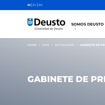
ES
EU
EN
SOMOS DEUSTO
HOME
VIVE
ACTUALIDAD
GABINETE DE P
GABINETE DE P