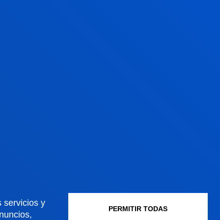
INIÓN DE UNA PERSONA
a@deusto.es
(campus de Bilbao) y
o.es
(campus de San Sebastián)
BLICACIONES DE NUESTRAS VOCES
 servicios y
PERMITIR TODAS
anuncios,