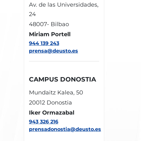
Av. de las Universidades,
24
48007- Bilbao
Miriam Portell
944 139 243
prensa@deusto.es
CAMPUS DONOSTIA
Mundaitz Kalea, 50
20012 Donostia
Iker Ormazabal
943 326 216
prensadonostia@deusto.es