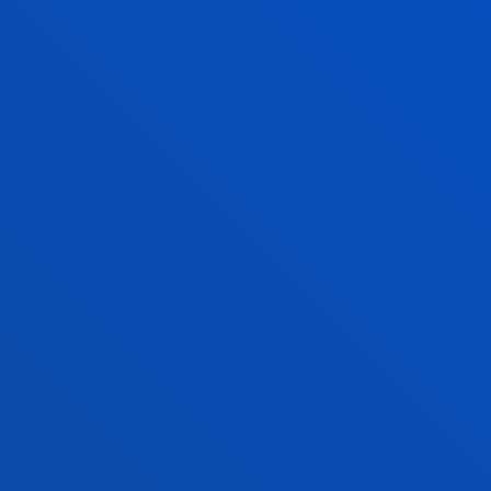
EXECUTIVE MBA
FORMACIÓN IN COMPANY | Soluciones 
corporativa
¿Buscas una so
empresa?