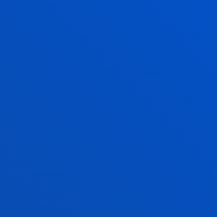
EXECUTIVE EDUCATION
S
alineadas con tus retos y cultura
lución para tu