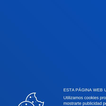
EXCELENCIA A
3%
ESTA PÁGINA WEB 
Deusto Business
L
School en el 3% de
D
Utilizamos cookies pro
mejores escuelas de
4
mostrarte publicidad p