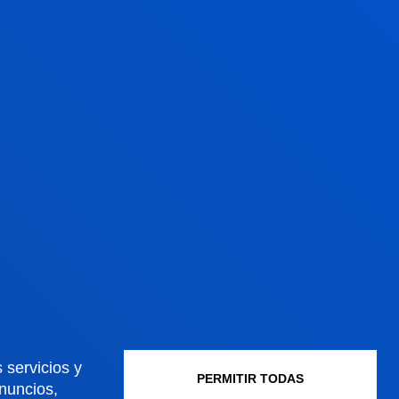
2ª
idad
La Universidad de
Deusto, la 2ª mejor
 servicios y
PERMITIR TODAS
universidad española
anuncios,
 D