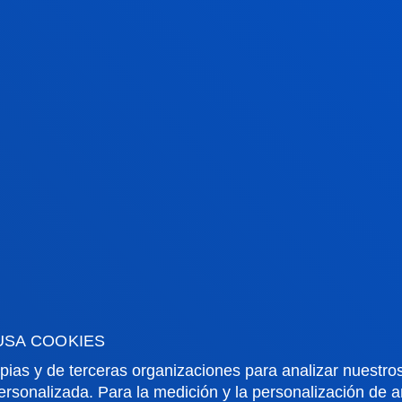
CADÉMICA
4-5%
2ª
USA COOKIES
a Universidad de
2ª mejor univers
eusto entre el
española en ADE
pias y de terceras organizaciones para analizar nuestros
%-5% de las
ersonalizada. Para la medición y la personalización de 
según el ranking Cy