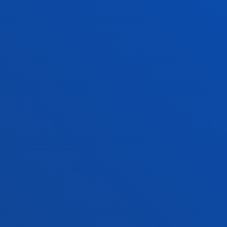
ACTUALIDAD
GESTIONES Y TRÁMITES
Campus Bilbao
Conoce el campus
+34 944 139 000
Contacto
Campus San Sebastián
Conoce el campus
+34 943 326 600
Contacto
Sede Vitoria
Conoce la sede