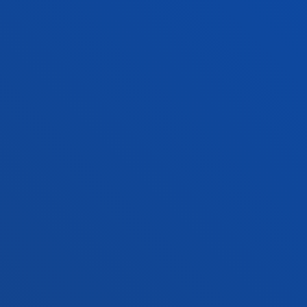
+34 945 010 114
Contacto
Sede Madrid
Conoce la sede
+34 915 77 61 89
Contacto
Contacto
Buzón de sugerencias
Politicas de privacidad y aviso legal
Canal ético
Mapa web