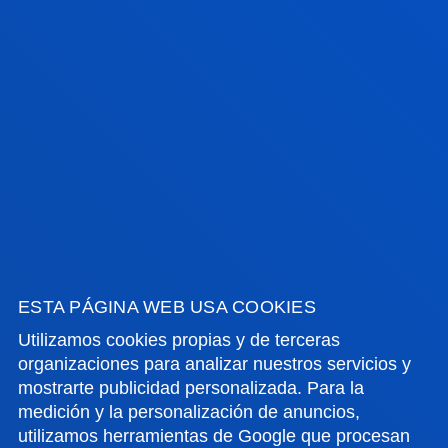
de la Empresa Familiar y el Premio Antonio
Aranzábal al empresario familiar.
FUNDACIÓN OCCIDENT
Fundación Occident colabora con cinco becas,
dirigidas a estudiantes con pocos recursos pero con
una trayectoria académica destacable, para cubrir la
ESTA PÁGINA WEB USA COOKIES
estancia de los beneficiarios que promoverán los
Utilizamos cookies propias y de terceras
proyectos de investigación en Deusto Business
organizaciones para analizar nuestros servicios y
School.
mostrarte publicidad personalizada. Para la
medición y la personalización de anuncios,
utilizamos herramientas de Google que procesan