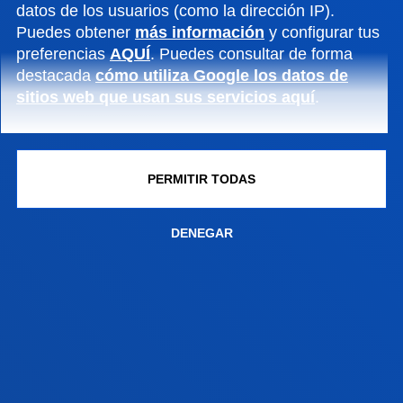
datos de los usuarios (como la dirección IP).
Puedes obtener
más información
y configurar tus
PARTNERS
preferencias
AQUÍ
. Puedes consultar de forma
destacada
cómo utiliza Google los datos de
ESTRATÉGICOS
sitios web que usan sus servicios aquí
.
PERMITIR TODAS
DENEGAR
FACULTADES
INFORMACIÓN DE INTERÉS