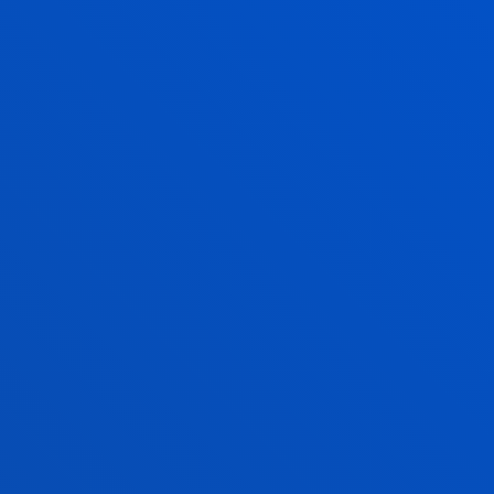
FUNDACIÓN BERNAOLA
Un grupo de antiguos alumnos de La Comercial, en
recuerdo y reconocimiento de la obra del padre
Bernaola, que durante más de 30 años fue prefecto
de estudios, creó esta fundación.
FUNDACIÓN ANTONIO ARANZÁBAL
Su objetivo es promover, facilitar y potenciar el
desarrollo de empresarios. Coopera en San
Sebastián desde el año 2000, a través de la Cátedra