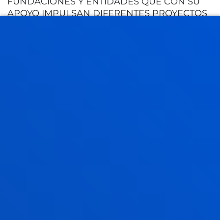
FUNDACIONES Y ENTIDADES QUE CON SU
APOYO IMPULSAN DIFERENTES PROYECTOS
DE LA ESCUELA.
INSTITUCIONES
VINCULADAS Y
PARTNERS
FUNDACIÓN VIZCAÍNA AGUIRRE
La Fundación que hizo posible el nacimiento de la
Universidad Comercial de Deusto en 1916, sigue
colaborando con Deusto Business School en la
actualidad.