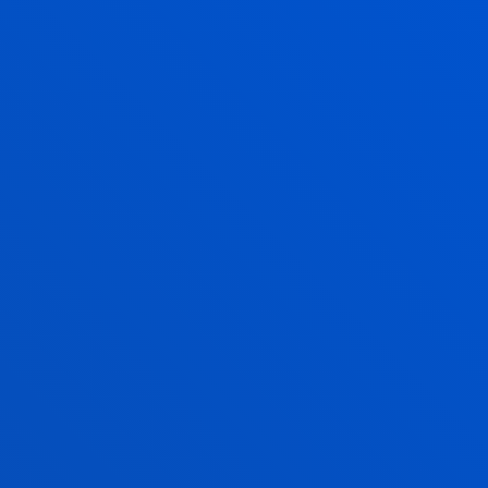
FORMACIÓN IN COMPANY | Formación para
empresas
Impulsa el talento,
transforma tu
organización
MÁS INFORMACIÓN
TRANSFERENCIA DE CONOCIMIENTO
¿TE PODEMOS AYUDAR A
DESARROLLAR ALGÚN