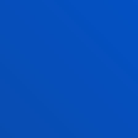
PROYECTO O INICIATIVA?
La unidad de transferencia de Deusto Business
School tiene como vocación apoyar a empresas,
instituciones y organizaciones sin ánimo de lucro en
sus procesos de transformación para hacer frente a
los retos que plantea la sociedad y para lograr ser
mejores organizaciones para el mundo
.
MÁS INFORMACIÓN