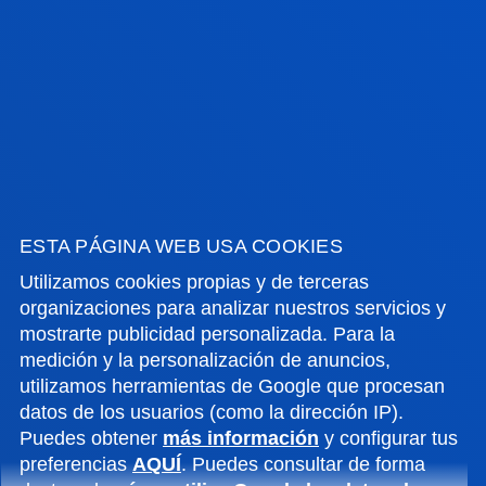
MÁS INFORMACIÓN
CAMPUS BILBAO
Hermanos Aguirre, 2
48014 Bilbao
info.dbs@deusto.es
ESTA PÁGINA WEB USA COOKIES
Utilizamos cookies propias y de terceras
organizaciones para analizar nuestros servicios y
CAMPUS DONOSTIA-SAN SEBASTIÁN
mostrarte publicidad personalizada. Para la
medición y la personalización de anuncios,
Mundaiz, 50
utilizamos herramientas de Google que procesan
20012 Donostia-San Sebastián
datos de los usuarios (como la dirección IP).
infodonostia.dbs@deusto.es
Puedes obtener
más información
y configurar tus
preferencias
AQUÍ
. Puedes consultar de forma