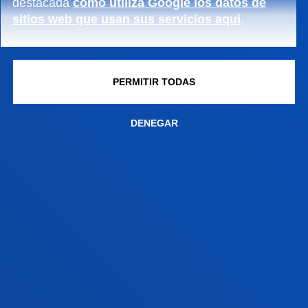
destacada
cómo utiliza Google los datos de
sitios web que usan sus servicios aquí
.
SEDE MADRID
Mateo Inurria, 39
28036 Madrid
PERMITIR TODAS
infomadrid.dbs@deusto.es
DENEGAR
FACULTADES
INFORMACIÓN DE INTERÉS
ACTUALIDAD
GESTIONES Y TRÁMITES