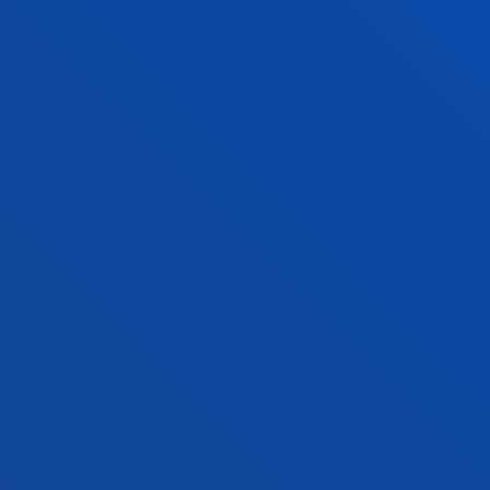
Campus Bilbao
Conoce el campus
+34 944 139 000
Contacto
Campus San Sebastián
Conoce el campus
+34 943 326 600
Contacto
Sede Vitoria
Conoce la sede
+34 945 010 114
Contacto
Sede Madrid