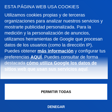
ANUARIO 2019
ESTA PÁGINA WEB USA COOKIES
ANUARIO 2018
Utilizamos cookies propias y de terceras
organizaciones para analizar nuestros servicios y
ANUARIO 2017
mostrarte publicidad personalizada. Para la
medición y la personalización de anuncios,
ANUARIO 2016
utilizamos herramientas de Google que procesan
datos de los usuarios (como la dirección IP).
Puedes obtener
más información
y configurar tus
FACULTADES
preferencias
AQUÍ
. Puedes consultar de forma
destacada
cómo utiliza Google los datos de
INFORMACIÓN DE INTERÉS
sitios web que usan sus servicios aquí
.
ACTUALIDAD
PERMITIR TODAS
GESTIONES Y TRÁMITES
DENEGAR
Campus Bilbao