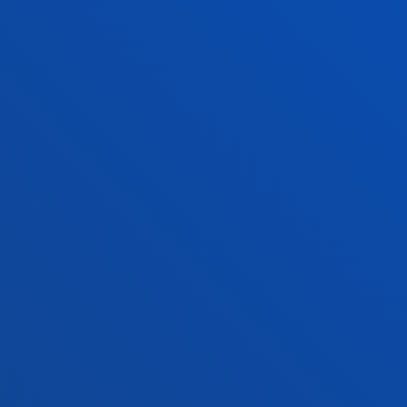
Conoce el campus
+34 944 139 000
Contacto
Campus San Sebastián
Conoce el campus
+34 943 326 600
Contacto
Sede Vitoria
Conoce la sede
+34 945 010 114
Contacto
Sede Madrid
Conoce la sede