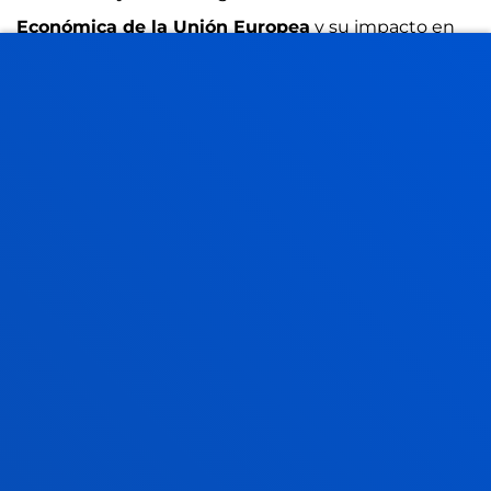
Económica de la Unión Europea
y su impacto en
los ordenamientos y políticas nacionales.
SABER MÁS
OCIO Y DISCAPACIDAD
La Cátedra es la expresión de un objetivo
fundamental del Instituto de Estudios de Ocio,
la
defensa del Derecho al Ocio de todo ciudadano
.
SABER MÁS