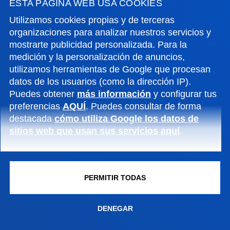
Es un espacio académico que actua como referente
ESTA PÁGINA WEB USA COOKIES
de debate, reflexión, investigación, formación y
Utilizamos cookies propias y de terceras
organizaciones para analizar nuestros servicios y
divulgación en torno al valor estratégico de los
mostrarte publicidad personalizada. Para la
datos para la sociedad y la empresa
.
medición y la personalización de anuncios,
utilizamos herramientas de Google que procesan
datos de los usuarios (como la dirección IP).
Puedes obtener
más información
y configurar tus
FACULTADES
preferencias
AQUÍ
. Puedes consultar de forma
destacada
cómo utiliza Google los datos de
INFORMACIÓN DE INTERÉS
sitios web que usan sus servicios aquí
.
ACTUALIDAD
PERMITIR TODAS
GESTIONES Y TRÁMITES
DENEGAR
Campus Bilbao