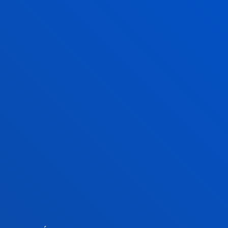
UNESCO DE RECURSOS HUMANOS
PARA AMÉRICA LATINA
El objetivo es promover un sistema integrado de
investigación, formación, información y
documentación, con vistas a desarrollar un esfuerzo
sistemático entre una
red de universidades
latinoamericanas y europeas
SABER MÁS
ECONOMÍA DEL DATO