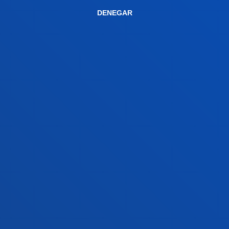
DENEGAR
Campus Bilbao
Conoce el campus
+34 944 139 000
Contacto
Campus San Sebastián
Conoce el campus
+34 943 326 600
Contacto
Sede Vitoria
Conoce la sede
+34 945 010 114
Contacto