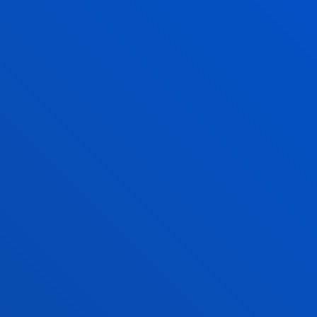
CONTACTO
DIRECTORES
vegamaria.arnaez@deusto.es
jorge.robles@cuatrecasas.com
SECRETARIO
javier.diaz@cuatrecasas.com
944 139 000