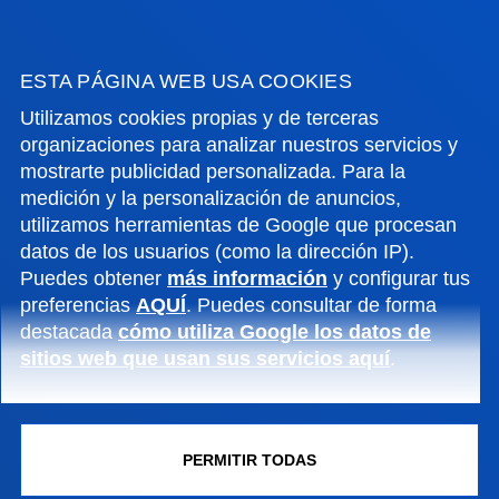
ENTIDADES
ESTA PÁGINA WEB USA COOKIES
Utilizamos cookies propias y de terceras
organizaciones para analizar nuestros servicios y
mostrarte publicidad personalizada. Para la
medición y la personalización de anuncios,
utilizamos herramientas de Google que procesan
datos de los usuarios (como la dirección IP).
Puedes obtener
más información
y configurar tus
preferencias
AQUÍ
. Puedes consultar de forma
FACULTADES
destacada
cómo utiliza Google los datos de
sitios web que usan sus servicios aquí
.
INFORMACIÓN DE INTERÉS
ACTUALIDAD
PERMITIR TODAS
GESTIONES Y TRÁMITES