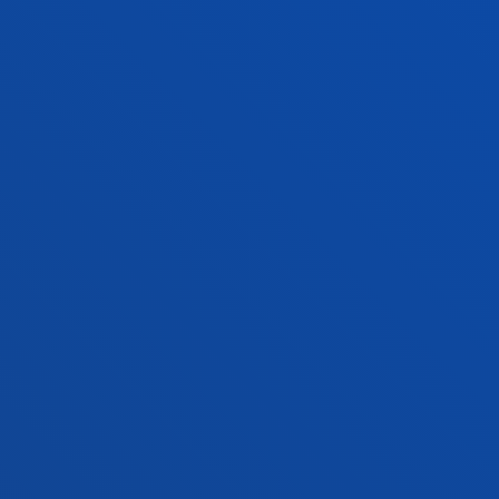
Campus Bilbao
Conoce el campus
+34 944 139 000
Contacto
Campus San Sebastián
Conoce el campus
+34 943 326 600
Contacto
Sede Vitoria
Conoce la sede
+34 945 010 114
Contacto