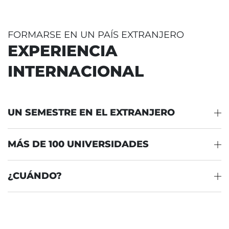
ECTS
IDIOMA
TIPO
6
eu-es
O
FORMARSE EN UN PAÍS EXTRANJERO
EXPERIENCIA
IDIOMA
TIPO
INTERNACIONAL
es
B
TIPO
UN SEMESTRE EN EL EXTRANJERO
B
MÁS DE 100 UNIVERSIDADES
¿CUÁNDO?