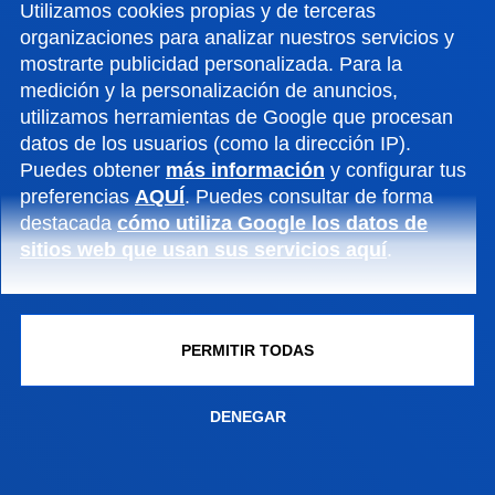
Utilizamos cookies propias y de terceras
PUNTERAS
organizaciones para analizar nuestros servicios y
mostrarte publicidad personalizada. Para la
medición y la personalización de anuncios,
utilizamos herramientas de Google que procesan
datos de los usuarios (como la dirección IP).
Puedes obtener
más información
y configurar tus
preferencias
AQUÍ
. Puedes consultar de forma
destacada
cómo utiliza Google los datos de
sitios web que usan sus servicios aquí
.
RESUELVE TUS DUDAS
CONOCE TODO SOBRE LA
PERMITIR TODAS
JERGA UNIVERSITARIA
DENEGAR