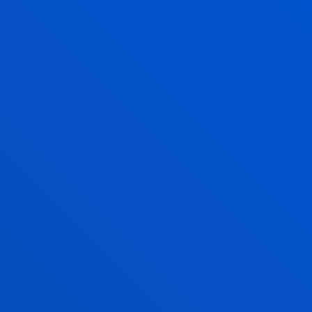
Proyecto estudio - país:
análisis en profundidad
de las posibilidades de negocio que un país
concreto puede brindar a empresas de nuestra
comunidad.
Proyecto específico:
desarrollo de un proyecto
concreto de investigación o de alicación en un
área concreta de una empresa.
PROYECTO DE CIENCIA DE DATOS E
INTELIGENCIA ARTIFICIAL
Elaboración de un proyecto integral con carácter
innovador en los ámbitos de la ciencia de datos y
la inteligencia artificial, de naturaleza profesional o
investigadora, en el que se sinteticen todas las
competencias adquiridas en las enseñanzas.