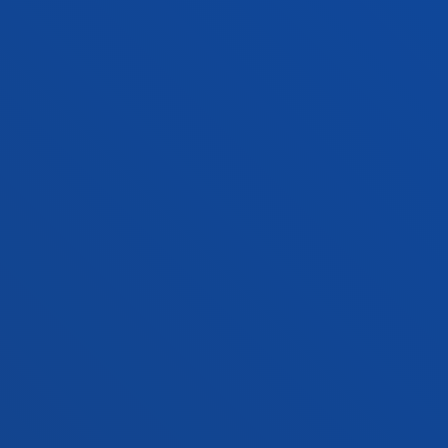
Sede Vitoria
Conoce la sede
+34 945 010 114
Contacto
Sede Madrid
Conoce la sede
+34 915 77 61 89
Contacto
Contacto
Buzón de sugerencias