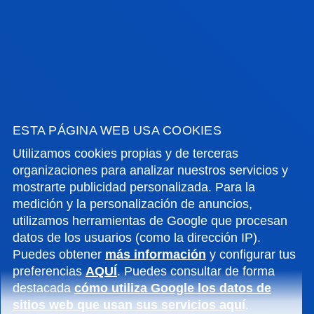
ESTA PÁGINA WEB USA COOKIES
Utilizamos cookies propias y de terceras
organizaciones para analizar nuestros servicios y
mostrarte publicidad personalizada. Para la
medición y la personalización de anuncios,
utilizamos herramientas de Google que procesan
datos de los usuarios (como la dirección IP).
Puedes obtener
más información
y configurar tus
preferencias
AQUÍ
. Puedes consultar de forma
destacada
cómo utiliza Google los datos de
sitios web que usan sus servicios aquí
.
CONTÁCTANOS