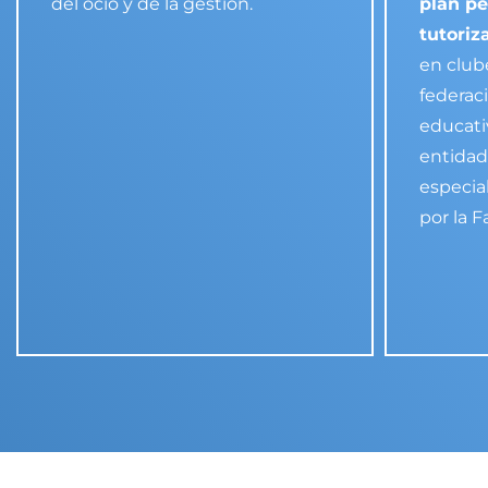
del ocio y de la gestión.
plan pe
tutoriz
en club
federac
educati
entidad
especia
por la F