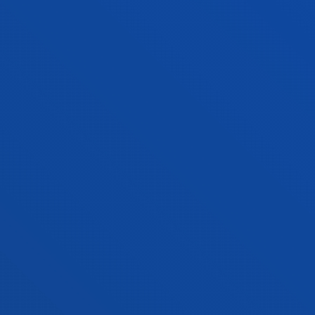
INFORMACIÓN DE INTERÉS
ACTUALIDAD
GESTIONES Y TRÁMITES
Campus Bilbao
Conoce el campus
+34 944 139 000
Contacto
Campus San Sebastián
Conoce el campus
+34 943 326 600
Contacto