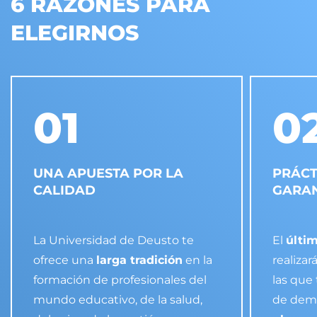
6 RAZONES PARA
ELEGIRNOS
01
0
UNA APUESTA POR LA
PRÁCT
CALIDAD
GARA
La Universidad de Deusto te
El
últi
ofrece una
larga tradición
en la
realizar
formación de profesionales del
las que
mundo educativo, de la salud,
de demo