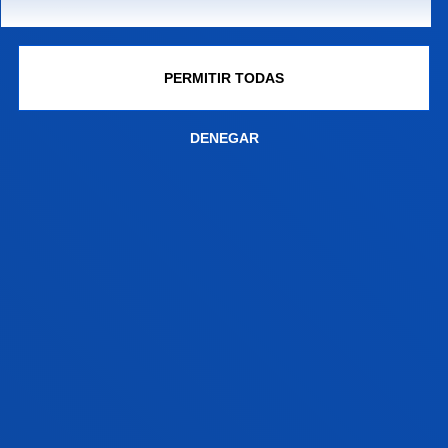
CAMPUS BILBAO
PERMITIR TODAS
Universidad de Deusto / Deustuko Unibertsitatea
Avda. Universidades 24. 48007 Bilbao
DENEGAR
944 139 203
cafyd@deusto.es
CIENCIAS DE LA ACTIVIDAD FÍSICA Y DEL
DEPORTE