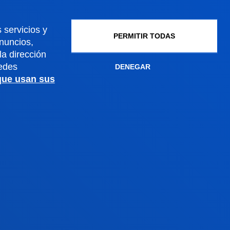
 servicios y
PERMITIR TODAS
anuncios,
a dirección
edes
DENEGAR
 que usan sus
Gestiones y trámites
Admisión grados
Admisión posgrados
Admisión doctorados
Condiciones económicas
Becas y ayudas
Gestiones académicas