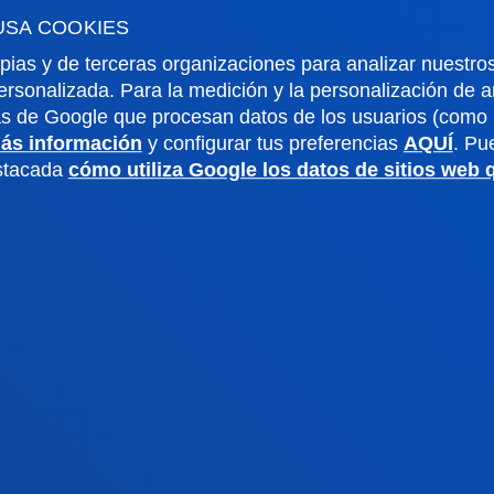
USA COOKIES
pias y de terceras organizaciones para analizar nuestros
ersonalizada. Para la medición y la personalización de 
as de Google que procesan datos de los usuarios (como l
ás información
y configurar tus preferencias
AQUÍ
. Pu
estacada
cómo utiliza Google los datos de sitios web
rmación de interés
Actualidad
dario académico
Deusto Agenda
teca
Noticias
o Campus
Redes Sociales
io Mayor
Revista Deusto
o Alumni
Blogs
o universitario
Gabinete de prensa