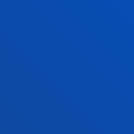
Profesor o profesora de Educación
Bachillerato, previa realización del
Formación del Profesorado.
Monitora o monitor deportivo
Monitor/a de actividades dirigidas
ejercicio físico en centros deportiv
espacios polivalentes.
Intervención en programas de activi
recreación deportiva, deporte inclu
deportivo.