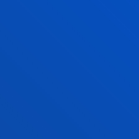
 Secundaria y
Directora o director d
 Máster Universitario en
Dirección técnica de 
deportivas.
Coordinación de activ
centros e instalacion
 y programas de
Gestión y organizaci
os, gimnasios y
deportivos, recreativ
Asesoramiento y consu
dad física, ocio activo,
salud y bienestar.
sivo y turismo