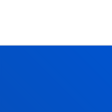
ador deportivo
l y preparación físico-deportiva.
ión y evaluación de programas de
ados a la salud, el bienestar y la
luyendo empresas.
eportiva y valoración funcional.