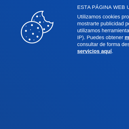
ESTA PÁGINA WEB 
Utilizamos cookies pro
mostrarte publicidad p
utilizamos herramient
IP). Puedes obtener
m
consultar de forma d
servicios aquí
.
Facultades
Info
Ciencias de la Salud
Calen
Ciencias Sociales y Humanas
Biblio
Derecho
Deust
Deusto Business School
Coleg
Educación y Deporte
Deust
Ingeniería
Archiv