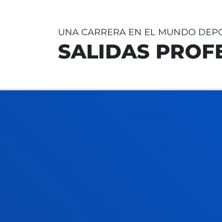
UNA CARRERA EN EL MUNDO DEP
SALIDAS PROF
El Grado en Ciencias de la Actividad 
además de darte
acceso
al
máster p
docente de Secundaria, Bachillerato
Profesional
, te capacita para múltipl
Profesora o profesor de Educación 
Maestro o maestra de Educación Fí
sistemas deportivos no oficiales pú