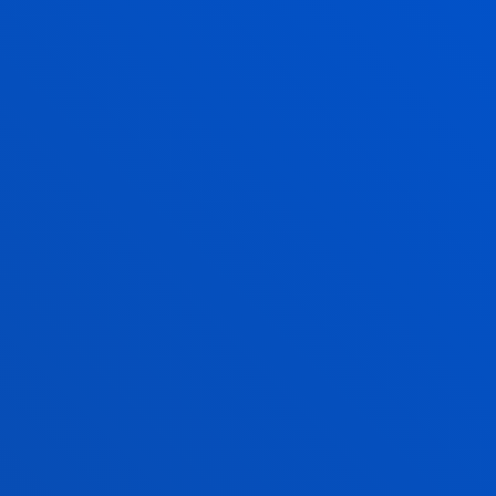
eportivo
clubes, federaciones y entidades
idades extraescolares y gestión de
es deportivas.
ón de programas y eventos
os y comunitarios.
ltoría en actividad física, deporte,