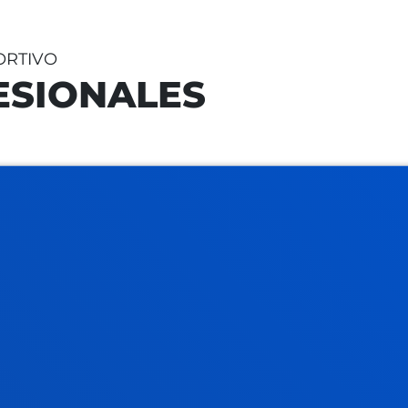
ORTIVO
ESIONALES
Física y del Deporte,
Entrenadora o entren
rofesionalizante como
Entrenamiento persona
 y Formación
es salidas laborales:
Diseño, implementac
ejercicio físico orient
Física
condición física, inc
sica y docencia en
Readaptación físico-d
blicos y privados.