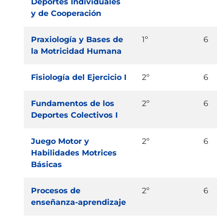
Deportes Individuales
y de Cooperación
Praxiología y Bases de
1º
6
la Motricidad Humana
Fisiología del Ejercicio I
2º
6
Fundamentos de los
2º
6
Deportes Colectivos I
Juego Motor y
2º
6
Habilidades Motrices
Básicas
Procesos de
2º
6
enseñanza-aprendizaje