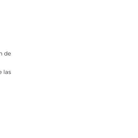
n de
 las