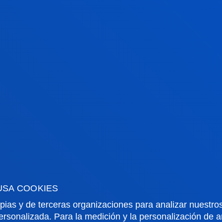
Fisiología del deporte I
2º
6
Fundamentos de los
2º
6
deportes colectivos
Habilidades motrices
2º
6
básicas y juego motor
Psicología de la
2º
6
Actividad Física y del
Deporte
Sociología de la
2º
6
USA COOKIES
Actividad Física y del
Deporte
pias y de terceras organizaciones para analizar nuestros
ersonalizada. Para la medición y la personalización de 