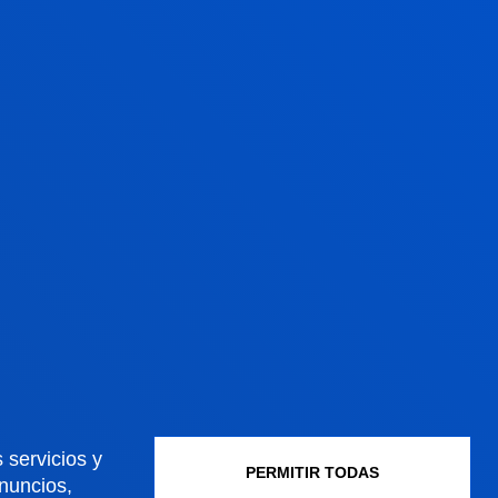
eu-es
B
eu-SP+E-es
O
eu-es
O
eu-es
B
eu-es
B
 servicios y
PERMITIR TODAS
anuncios,