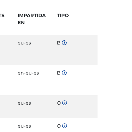
TS
IMPARTIDA
TIPO
EN
eu-es
B
en-eu-es
B
eu-es
O
eu-es
O