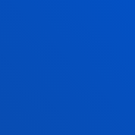
Anatomía Humana
1º
6
Bases de la motricidad
1º
6
humana
Epistemología e
1º
6
Historia de la Actividad
Física y del Deporte
Procesos de
1º
6
enseñanza-aprendizaje
Sociología de la
1º
6
Actividad Física y del
Deporte
Biomecánica de la
2º
6
Motricidad Humana