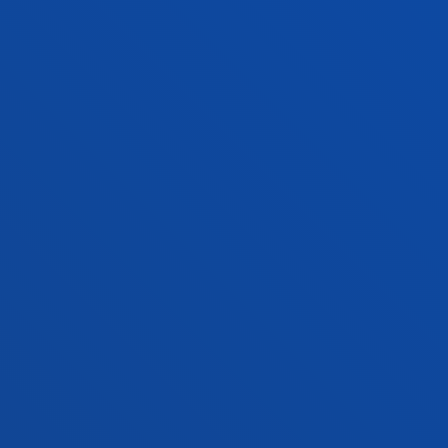
INFORMACIÓN DE INTERÉS
ACTUALIDAD
GESTIONES Y TRÁMITES
Campus Bilbao
Conoce el campus
+34 944 139 000
Contacto
Campus San Sebastián
Conoce el campus
+34 943 326 600
Contacto