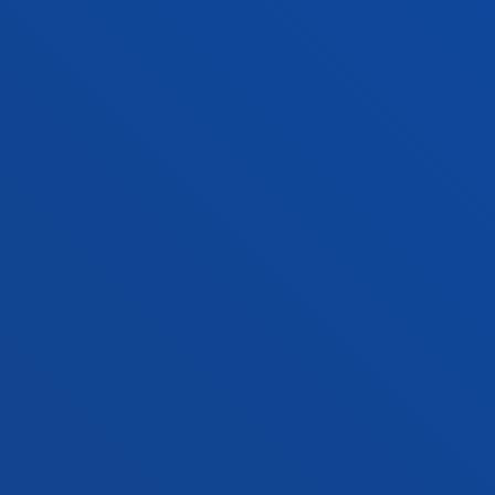
Sede Vitoria
Conoce la sede
+34 945 010 114
Contacto
Sede Madrid
Conoce la sede
+34 915 77 61 89
Contacto
Contacto
Buzón de sugerencias
Politicas de privacidad y aviso legal
Canal ético