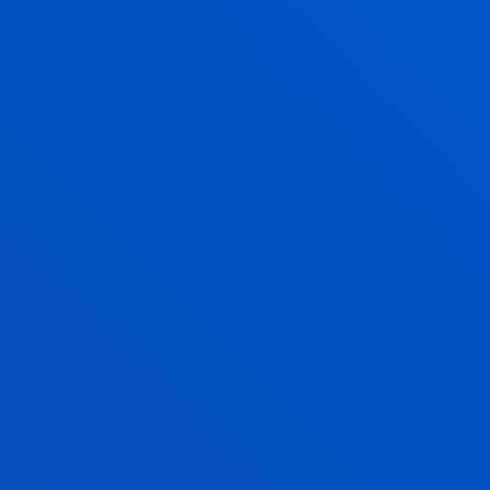
SUGERENCIAS Y RECLAMACIONES
PARA MEJORAR NUESTROS SERVICIOS Y
ACTIVIDADES
Vive Deusto
Disfruta la experiencia
universitaria con Deusto
Campus
Actividades de fe, solidaridad,
cultura y deporte