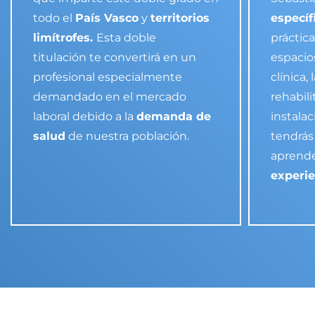
todo el
País Vasco
y
territorios
específ
limítrofes.
Esta doble
práctica
titulación te convertirá en un
espacio
profesional especialmente
clínica,
demandado en el mercado
rehabil
laboral debido a la
demanda de
instalac
salud
de nuestra población.
tendrás
aprend
experie