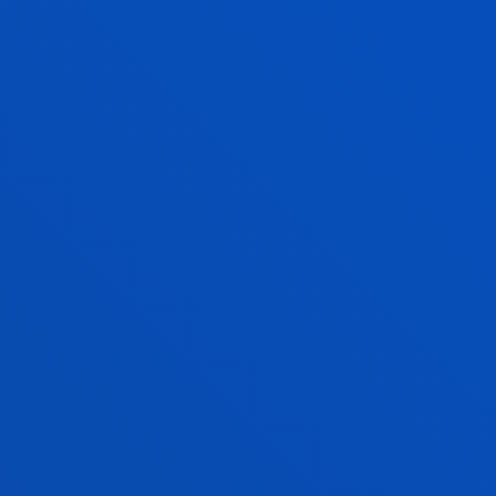
Para saber si puedes optar a una ayuda para tus
estudios de grado, ponemos a tu disposición un
simulador de becas
que te permitirá conocer si
cumples los requisitos académicos para la
obtención de las misma.
BECAS Y AYUDAS
CONDICIONES ECONÓMICAS 2026-2027
CONDICIONES ECONÓMICAS 2027-2028
CONTÁCTANOS