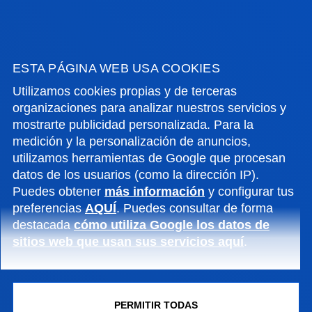
CAMPUS DONOSTIA
ESTA PÁGINA WEB USA COOKIES
Universidad de Deusto / Deustuko Unibertsitatea
Utilizamos cookies propias y de terceras
organizaciones para analizar nuestros servicios y
Mundaiz, 50. 20012 Donostia / San Sebastián
mostrarte publicidad personalizada. Para la
Tel.
943 297 279
medición y la personalización de anuncios,
fisioterapia.cafyd@deusto.es
utilizamos herramientas de Google que procesan
datos de los usuarios (como la dirección IP).
Puedes obtener
más información
y configurar tus
preferencias
AQUÍ
. Puedes consultar de forma
destacada
cómo utiliza Google los datos de
sitios web que usan sus servicios aquí
.
FISIOTERAPIA + CIENCIAS DE LA ACTIVIDAD
FÍSICA Y DEL DEPORTE
TITULACIONES
PERMITIR TODAS