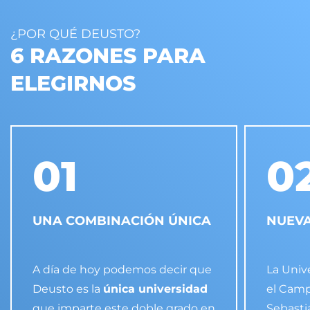
¿POR QUÉ DEUSTO?
6 RAZONES PARA
ELEGIRNOS
01
0
UNA COMBINACIÓN ÚNICA
NUEVA
A día de hoy podemos decir que
La Univ
Deusto es la
única universidad
el Camp
que imparte este doble grado en
Sebasti