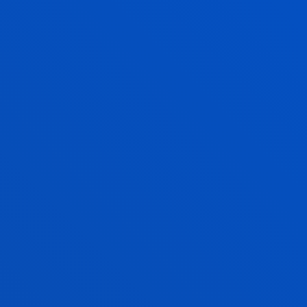
SABER MÁS
DEUSTO
BECAS Y CONDICIONES
ECONÓMICAS
Si vas a cursar tus estudios en la Universidad de
Deusto, puedes beneficiarte de nuestro
programa
de becas.
Te informamos de los
requisitos
de
acceso, así como de las diferentes ayudas
promovidas por otros organismos.