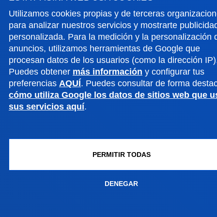
Utilizamos cookies propias y de terceras organizacio
GESTIONES Y TRÁMITES
para analizar nuestros servicios y mostrarte publicida
personalizada. Para la medición y la personalización 
anuncios, utilizamos herramientas de Google que
Campus Bilbao
procesan datos de los usuarios (como la dirección IP)
Conoce el campus
Puedes obtener
más información
y configurar tus
+34 944 139 000
preferencias
AQUÍ
. Puedes consultar de forma desta
cómo utiliza Google los datos de sitios web que 
Contacto
sus servicios aquí
.
Campus San Sebastián
Conoce el campus
+34 943 326 600
PERMITIR TODAS
Contacto
DENEGAR
Sede Vitoria
Conoce la sede
+34 945 010 114