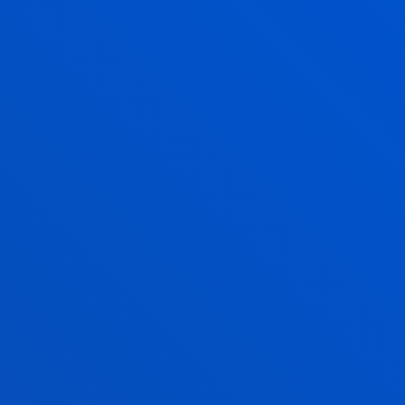
CAMPUS BILBAO
Avda. de las Universidades 24
48007 Bilbao
944 139 161
944 139 147
becas.bilbao@deusto.es
CAMPUS DE SAN SEBASTIÁN
Camino de Mundaiz 50
20012 - San Sebastián
943 326 280
becas.donostia@deusto.es
SEDE VITORIA
Egibide-Arriaga