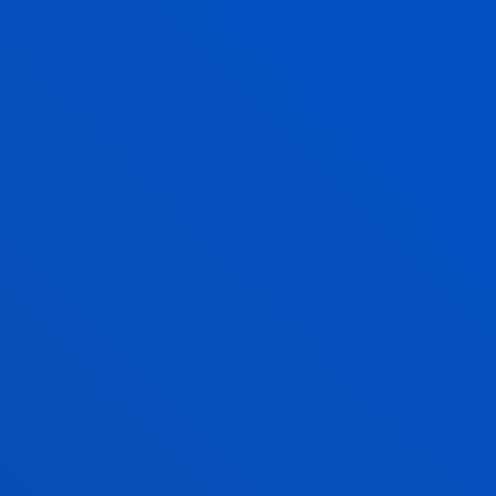
Portal de Arriaga, 62
01013 - Vitoria
945 010 114
becas.vitoria@deusto.es
Horario
Campus
Bilbao
Lunes a Viernes: 9:00 - 13:00
Además, Martes y Jueves: 15:00 - 17:00
Junio y julio: sólo mañana
Agosto: cerrado
Campus
San Sebastian
Lunes a viernes: 9:00 - 13:00h
además, Martes de Jueves: 15:00 - 17:00
Junio y julio: sólo mañana
Agosto: cerrado