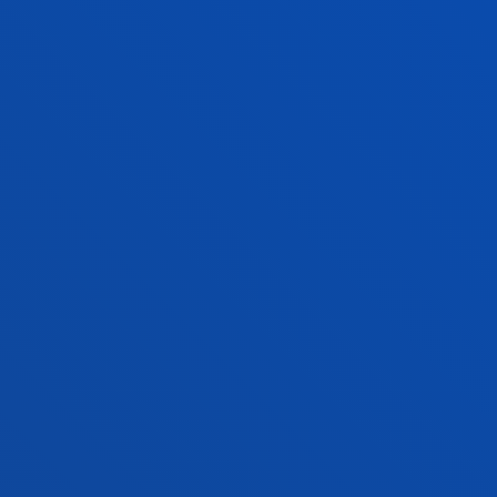
Contacto
Sede Madrid
Conoce la sede
+34 915 77 61 89
Contacto
Contacto
Buzón de sugerencias
Politicas de privacidad y aviso legal
Canal ético
Mapa web
© 2025 - Todos los Derechos reservados