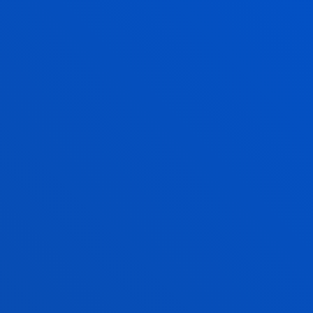
ULACIÓN CON MAYOR NÚMERO DE
KING FUNDACIÓN EVERIS)
IR ESTE GRADO
O?
¿QUÉ TIPO DE FORMACIÓN
O
TIENE?
C
Una formación práctica excepcional
P