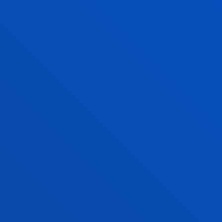
INGENIERÍA INDUSTRIAL, 2.ª TIT
CONTRATACIONES EN ESPAÑA (RAN
POR QUÉ ELEG
¿QUÉ ME APORTA ESTE GRAD
Te capacitará para adaptarte a