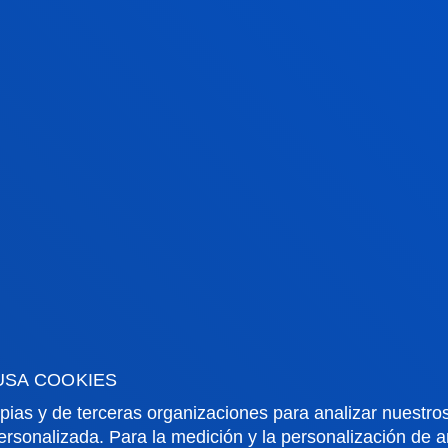
conseguida en los laboratorios donde
la
tendrás la oportunidad de poder
te
experimentar.
tr
 o
in
¡NUEVO! DOBLE MÁSTER
C
INTERNACIONAL
M
Este itinerario internacional
te brinda
P
la oportunidad de obtener dos
f
USA COOKIES
másteres de dos universidades
en
pias y de terceras organizaciones para analizar nuestros
diferentes en países diferentes en la
d
ersonalizada. Para la medición y la personalización de 