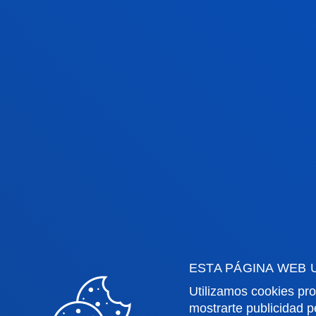
cualquier sector encontrando la
solución a los diferentes problemas
que se plantean tanto de
orden tecnológico, como económico
de gestión.
PERFIL MULTIDISCIPLINAR
Metodología muy práctica,
dinámica y participativa. Desarrolla
tus capacidades profesionales y
ESTA PÁGINA WEB 
personales en DeustoTech, Deusto
Utilizamos cookies pro
Moto Team y/o en las aulas
mostrarte publicidad p