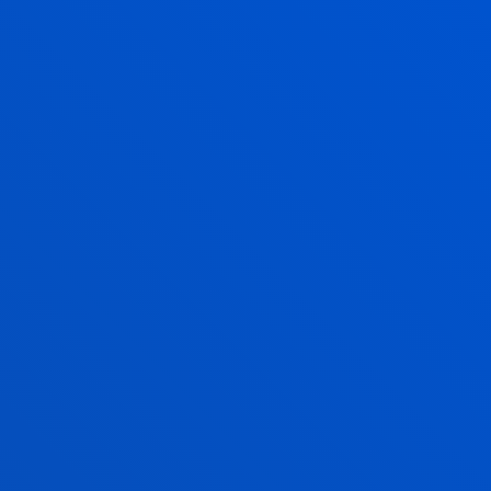
PCIÓN BILINGÜE:
ASTELLANO-INGLÉS
odrás estudiar al menos un 40% de