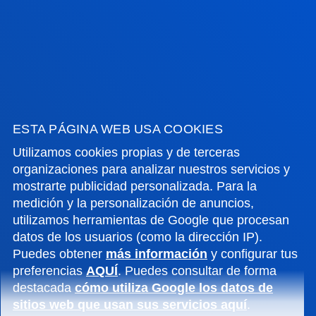
GESTIONES Y TRÁMITES
Campus Bilbao
Conoce el campus
+34 944 139 000
Contacto
ESTA PÁGINA WEB USA COOKIES
Utilizamos cookies propias y de terceras
Campus San Sebastián
organizaciones para analizar nuestros servicios y
Conoce el campus
mostrarte publicidad personalizada. Para la
+34 943 326 600
medición y la personalización de anuncios,
utilizamos herramientas de Google que procesan
Contacto
datos de los usuarios (como la dirección IP).
Puedes obtener
más información
y configurar tus
Sede Vitoria
preferencias
AQUÍ
. Puedes consultar de forma
Conoce la sede
destacada
cómo utiliza Google los datos de
+34 945 010 114
sitios web que usan sus servicios aquí
.