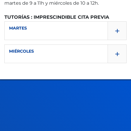
martes de 9 a 11h y miércoles de 10 a 12h.
TUTORÍAS : IMPRESCINDIBLE CITA PREVIA
+
MARTES
+
MIÉRCOLES
9:00 - 11:00
10:00 - 12:00
Despacho: A104
FACULTADES
INFORMACIÓN DE INTERÉS
Despacho: A104
ACTUALIDAD