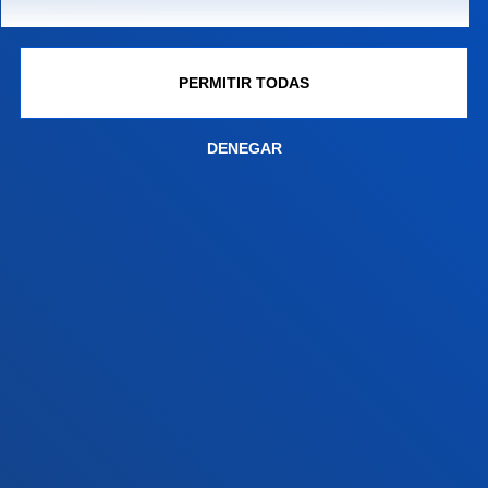
Contacto
Sede Madrid
PERMITIR TODAS
Conoce la sede
+34 915 77 61 89
DENEGAR
Contacto
Contacto
Buzón de sugerencias
Politicas de privacidad y aviso legal
Canal ético
Mapa web
© 2025 - Todos los Derechos reservados