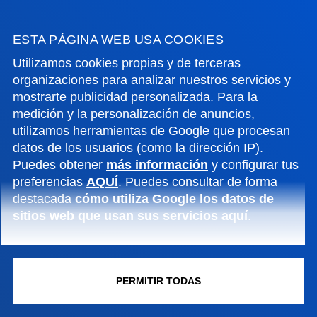
+34 943 326 600
Contacto
ESTA PÁGINA WEB USA COOKIES
Utilizamos cookies propias y de terceras
Sede Vitoria
organizaciones para analizar nuestros servicios y
Conoce la sede
mostrarte publicidad personalizada. Para la
+34 945 010 114
medición y la personalización de anuncios,
Contacto
utilizamos herramientas de Google que procesan
datos de los usuarios (como la dirección IP).
Sede Madrid
Puedes obtener
más información
y configurar tus
preferencias
AQUÍ
. Puedes consultar de forma
Conoce la sede
destacada
cómo utiliza Google los datos de
+34 915 77 61 89
sitios web que usan sus servicios aquí
.
Contacto
PERMITIR TODAS