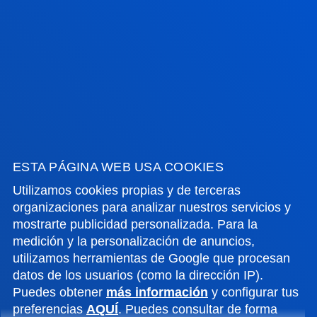
ACTUALIDAD
GESTIONES Y TRÁMITES
Campus Bilbao
Conoce el campus
+34 944 139 000
ESTA PÁGINA WEB USA COOKIES
Contacto
Utilizamos cookies propias y de terceras
Campus San Sebastián
organizaciones para analizar nuestros servicios y
mostrarte publicidad personalizada. Para la
Conoce el campus
medición y la personalización de anuncios,
+34 943 326 600
utilizamos herramientas de Google que procesan
Contacto
datos de los usuarios (como la dirección IP).
Puedes obtener
más información
y configurar tus
Sede Vitoria
preferencias
AQUÍ
. Puedes consultar de forma