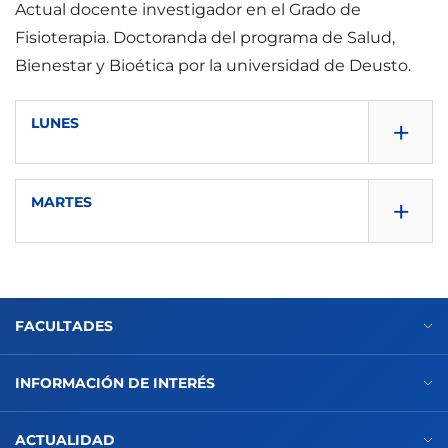
Actual docente investigador en el Grado de
Fisioterapia. Doctoranda del programa de Salud,
Bienestar y Bioética por la universidad de Deusto.
+
LUNES
+
MARTES
12.00 - 18.00
12.00 - 18.00
Despacho: A119
FACULTADES
INFORMACIÓN DE INTERÉS
Despacho: A119
ACTUALIDAD