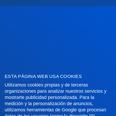
GESTIONES Y TRÁMITES
Campus Bilbao
Conoce el campus
+34 944 139 000
Contacto
Campus San Sebastián
Conoce el campus
ESTA PÁGINA WEB USA COOKIES
+34 943 326 600
Utilizamos cookies propias y de terceras
Contacto
organizaciones para analizar nuestros servicios y
mostrarte publicidad personalizada. Para la
Sede Vitoria
medición y la personalización de anuncios,
utilizamos herramientas de Google que procesan
Conoce la sede
datos de los usuarios (como la dirección IP).