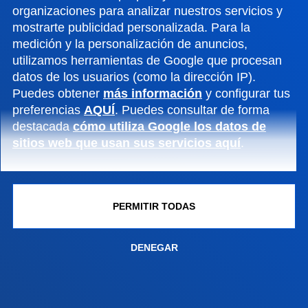
Conoce la sede
organizaciones para analizar nuestros servicios y
+34 945 010 114
mostrarte publicidad personalizada. Para la
Contacto
medición y la personalización de anuncios,
utilizamos herramientas de Google que procesan
Sede Madrid
datos de los usuarios (como la dirección IP).
Puedes obtener
más información
y configurar tus
Conoce la sede
preferencias
AQUÍ
. Puedes consultar de forma
+34 915 77 61 89
destacada
cómo utiliza Google los datos de
Contacto
sitios web que usan sus servicios aquí
.
PERMITIR TODAS
DENEGAR
Contacto
Buzón de sugerencias
Politicas de privacidad y aviso legal
Canal ético
Mapa web