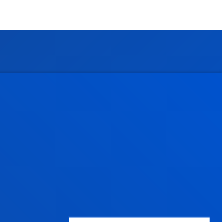
Gestiones y trámites
Admisión grados
Admisión posgrados
Admisión doctorados
Condiciones económicas
Becas y ayudas
Gestiones académicas