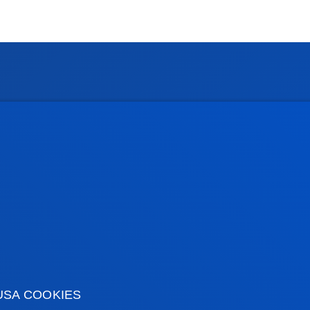
rmación de interés
Actualidad
dario académico
Deusto Agenda
teca
Noticias
o Campus
Redes Sociales
io Mayor
Revista Deusto
o Alumni
Blogs
o universitario
Gabinete de prensa
aciones
USA COOKIES