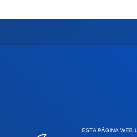
Facultades
Info
Ciencias de la Salud
Calen
Ciencias Sociales y Humanas
Biblio
Derecho
Deust
Deusto Business School
Coleg
Educación y Deporte
Deust
Ingeniería
Archiv
Teología
Public
ESTA PÁGINA WEB 