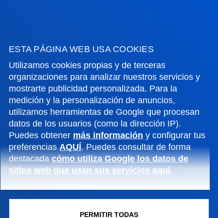
Campus San Sebastián
Conoce el campus
+34 943 326 600
Contacto
ESTA PÁGINA WEB USA COOKIES
Utilizamos cookies propias y de terceras
Sede Vitoria
organizaciones para analizar nuestros servicios y
mostrarte publicidad personalizada. Para la
Conoce la sede
medición y la personalización de anuncios,
+34 945 010 114
utilizamos herramientas de Google que procesan
Contacto
datos de los usuarios (como la dirección IP).
Puedes obtener
más información
y configurar tus
Sede Madrid
preferencias
AQUÍ
. Puedes consultar de forma
Conoce la sede
destacada
cómo utiliza Google los datos de
+34 915 77 61 89
sitios web que usan sus servicios aquí
.
Contacto
PERMITIR TODAS