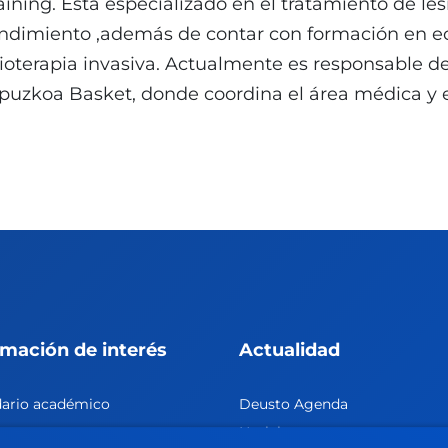
aining. Está especializado en el tratamiento de les
ndimiento ,además de contar con formación en e
sioterapia invasiva. Actualmente es responsable d
puzkoa Basket, donde coordina el área médica y e
rmación de interés
Actualidad
dario académico
Deusto Agenda
teca
Noticias