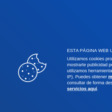
Derecho
Deust
Deusto Business School
Coleg
Educación y Deporte
Deust
Ingeniería
Archiv
Teología
Public
ESTA PÁGINA WEB 
Campus Bilbao
Camp
Utilizamos cookies pro
Conoce el campus
Co
mostrarte publicidad p
utilizamos herramient
+34 944 139 000
+3
IP). Puedes obtener
m
Contacto
C
consultar de forma d
servicios aquí
.
Contacto
Buzón de
Politicas de pr