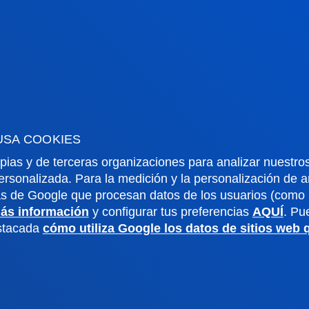
o Campus
Redes Sociales
io Mayor
Revista Deusto
o Alumni
Blogs
o universitario
Gabinete de prensa
aciones
USA COOKIES
us San Sebastián
Sede Vitoria
pias y de terceras organizaciones para analizar nuestros
noce el campus
Conoce la sede
ersonalizada. Para la medición y la personalización de 
as de Google que procesan datos de los usuarios (como l
4 943 326 600
+34 945 010 114
ás información
y configurar tus preferencias
AQUÍ
. Pu
ontacto
Contacto
estacada
cómo utiliza Google los datos de sitios web
ivacidad y aviso
Canal
Mapa