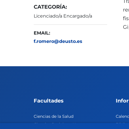
Tr
CATEGORÍA:
re
Licenciado/a Encargado/a
fi
Gi
EMAIL:
f.romero@deusto.es
Facultades
Info
Ciencias de la Salud
Calen
Ciencias Sociales y Humanas
Biblio