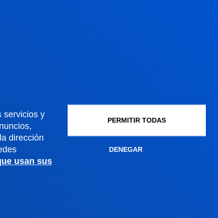
Admisión doctorados
Condiciones económicas
Becas y ayudas
Gestiones académicas
Sede Madrid
 servicios y
PERMITIR TODAS
Conoce la sede
anuncios,
a dirección
+34 915 77 61 89
edes
DENEGAR
Contacto
 que usan sus