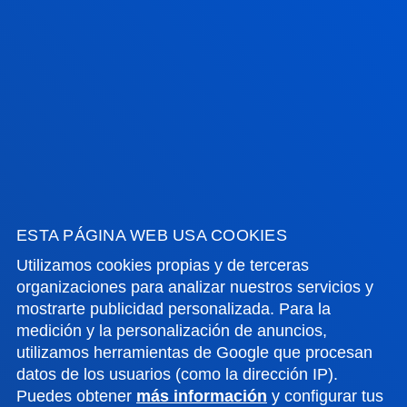
INFORMACIÓN DE INTERÉS
ACTUALIDAD
GESTIONES Y TRÁMITES
Campus Bilbao
Conoce el campus
+34 944 139 000
ESTA PÁGINA WEB USA COOKIES
Contacto
Utilizamos cookies propias y de terceras
organizaciones para analizar nuestros servicios y
Campus San Sebastián
mostrarte publicidad personalizada. Para la
Conoce el campus
medición y la personalización de anuncios,
+34 943 326 600
utilizamos herramientas de Google que procesan
Contacto
datos de los usuarios (como la dirección IP).
Puedes obtener
más información
y configurar tus