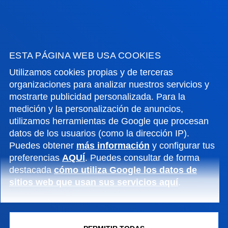
Conoce el campus
+34 944 139 000
Contacto
ESTA PÁGINA WEB USA COOKIES
Campus San Sebastián
Utilizamos cookies propias y de terceras
Conoce el campus
organizaciones para analizar nuestros servicios y
mostrarte publicidad personalizada. Para la
+34 943 326 600
medición y la personalización de anuncios,
Contacto
utilizamos herramientas de Google que procesan
datos de los usuarios (como la dirección IP).
Sede Vitoria
Puedes obtener
más información
y configurar tus
Conoce la sede
preferencias
AQUÍ
. Puedes consultar de forma
+34 945 010 114
destacada
cómo utiliza Google los datos de
sitios web que usan sus servicios aquí
.
Contacto
Sede Madrid
Conoce la sede