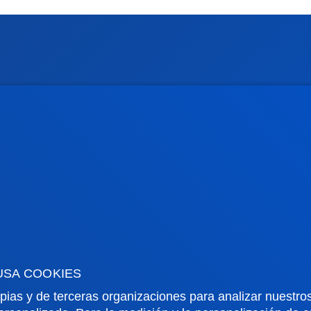
rmación de interés
Actualidad
dario académico
Deusto Agenda
teca
Noticias
o Campus
Redes Sociales
io Mayor
Revista Deusto
o Alumni
Blogs
o universitario
Gabinete de prensa
aciones
USA COOKIES
pias y de terceras organizaciones para analizar nuestros
us San Sebastián
Sede Vitoria