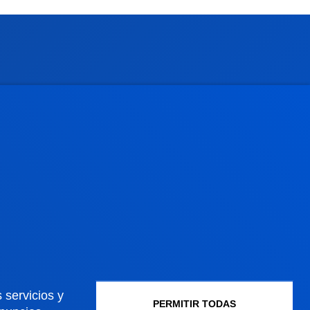
Gestiones y trámites
Admisión grados
Admisión posgrados
Admisión doctorados
Condiciones económicas
Becas y ayudas
Gestiones académicas
 servicios y
PERMITIR TODAS
Sede Madrid