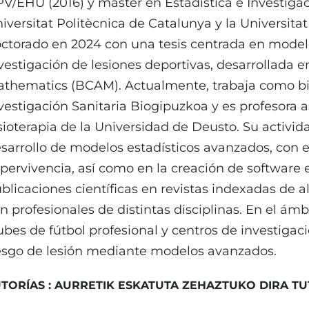
V/EHU (2016) y máster en Estadística e Investigac
iversitat Politècnica de Catalunya y la Universita
ctorado en 2024 con una tesis centrada en modelo
vestigación de lesiones deportivas, desarrollada 
thematics (BCAM). Actualmente, trabaja como bioe
vestigación Sanitaria Biogipuzkoa y es profesora 
sioterapia de la Universidad de Deusto. Su activid
sarrollo de modelos estadísticos avanzados, con es
pervivencia, así como en la creación de software e
blicaciones científicas en revistas indexadas de 
n profesionales de distintas disciplinas. En el ám
ubes de fútbol profesional y centros de investigaci
esgo de lesión mediante modelos avanzados.
TORÍAS : AURRETIK ESKATUTA ZEHAZTUKO DIRA 