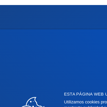
Facultades
Info
Ciencias de la Salud
Calen
Ciencias Sociales y Humanas
Biblio
Derecho
Deust
Deusto Business School
Coleg
Educación y Deporte
Deust
Ingeniería
Archiv
Teología
Public
ESTA PÁGINA WEB 
Utilizamos cookies pro
Campus Bilbao
Camp