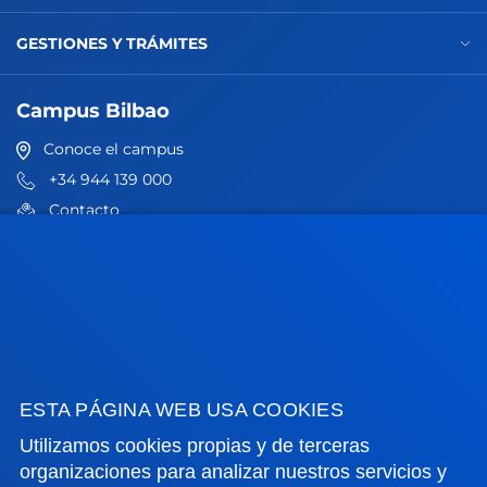
GESTIONES Y TRÁMITES
Campus Bilbao
Conoce el campus
+34 944 139 000
Contacto
Campus San Sebastián
Conoce el campus
+34 943 326 600
Contacto
ESTA PÁGINA WEB USA COOKIES
Sede Vitoria
Utilizamos cookies propias y de terceras
Conoce la sede
organizaciones para analizar nuestros servicios y
+34 945 010 114