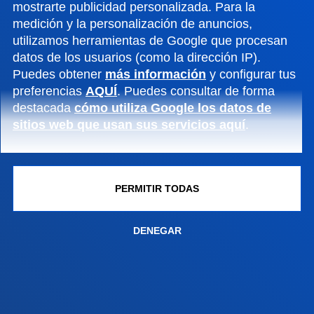
mostrarte publicidad personalizada. Para la
Contacto
medición y la personalización de anuncios,
utilizamos herramientas de Google que procesan
Sede Madrid
datos de los usuarios (como la dirección IP).
Puedes obtener
más información
y configurar tus
Conoce la sede
preferencias
AQUÍ
. Puedes consultar de forma
+34 915 77 61 89
destacada
cómo utiliza Google los datos de
Contacto
sitios web que usan sus servicios aquí
.
PERMITIR TODAS
DENEGAR
Contacto
Buzón de sugerencias
Politicas de privacidad y aviso legal
Canal ético
Mapa web
© 2025 - Todos los Derechos reservados