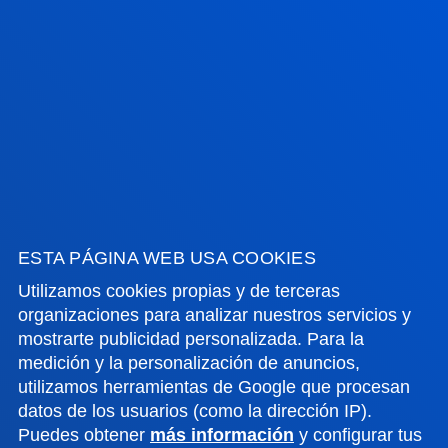
GESTIONES Y TRÁMITES
Campus Bilbao
Conoce el campus
+34 944 139 000
Contacto
Campus San Sebastián
Conoce el campus
ESTA PÁGINA WEB USA COOKIES
+34 943 326 600
Utilizamos cookies propias y de terceras
Contacto
organizaciones para analizar nuestros servicios y
mostrarte publicidad personalizada. Para la
Sede Vitoria
medición y la personalización de anuncios,
Conoce la sede
utilizamos herramientas de Google que procesan
+34 945 010 114
datos de los usuarios (como la dirección IP).
Puedes obtener
más información
y configurar tus
Contacto