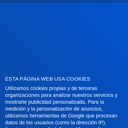
GESTIONES Y TRÁMITES
Campus Bilbao
Conoce el campus
+34 944 139 000
Contacto
Campus San Sebastián
Conoce el campus
ESTA PÁGINA WEB USA COOKIES
+34 943 326 600
Utilizamos cookies propias y de terceras
Contacto
organizaciones para analizar nuestros servicios y
mostrarte publicidad personalizada. Para la
Sede Vitoria
medición y la personalización de anuncios,
Conoce la sede
utilizamos herramientas de Google que procesan
datos de los usuarios (como la dirección IP).
+34 945 010 114