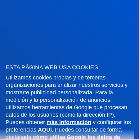
Campus Bilbao
Conoce el campus
+34 944 139 000
Contacto
Campus San Sebastián
Conoce el campus
+34 943 326 600
ESTA PÁGINA WEB USA COOKIES
Contacto
Utilizamos cookies propias y de terceras
organizaciones para analizar nuestros servicios y
Sede Vitoria
mostrarte publicidad personalizada. Para la
medición y la personalización de anuncios,
Conoce la sede
utilizamos herramientas de Google que procesan
+34 945 010 114
datos de los usuarios (como la dirección IP).
Contacto
Puedes obtener
más información
y configurar tus
preferencias
AQUÍ
. Puedes consultar de forma
Sede Madrid
destacada
cómo utiliza Google los datos de