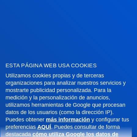
Campus Bilbao
Conoce el campus
+34 944 139 000
Contacto
Campus San Sebastián
Conoce el campus
+34 943 326 600
ESTA PÁGINA WEB USA COOKIES
Contacto
Utilizamos cookies propias y de terceras
organizaciones para analizar nuestros servicios y
Sede Vitoria
mostrarte publicidad personalizada. Para la
medición y la personalización de anuncios,
Conoce la sede
utilizamos herramientas de Google que procesan
+34 945 010 114
datos de los usuarios (como la dirección IP).
Contacto
Puedes obtener
más información
y configurar tus
preferencias
AQUÍ
. Puedes consultar de forma
Sede Madrid
destacada
cómo utiliza Google los datos de