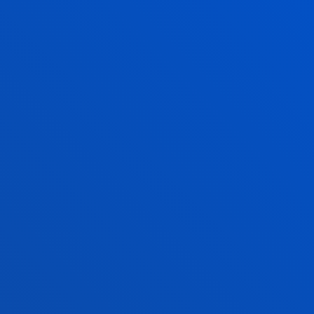
The Pedro Arrupe Human Rights Institute
collaborates with the Jesuit Migrant Service in legal
cases against the return of migrants at sea
21 July 2026
-
Bilbao
A Deusto doctoral thesis calls for a rethink of
business leadership in response to the "dark side" of
digital transformation
17 July 2026
-
Bilbao
Donostia-San Sebastián
The University of Deusto is to have a new student
hall of residence in San Sebastián
SEE ALL NEWS