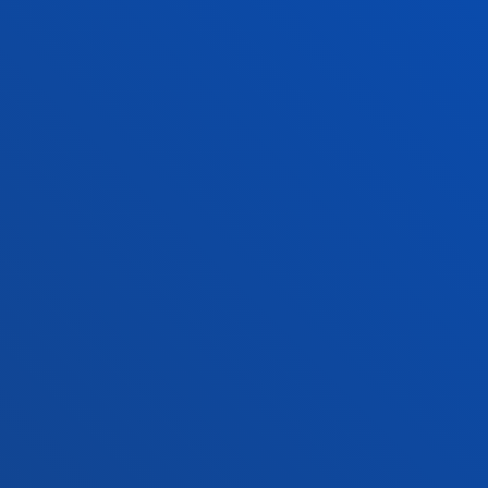
Location
+34 943 326 600
Contact us
Vitoria headquarter
Location
+34 945 010 114
Contact us
Madrid headquarter
Location
+34 915 77 61 89
Contact us