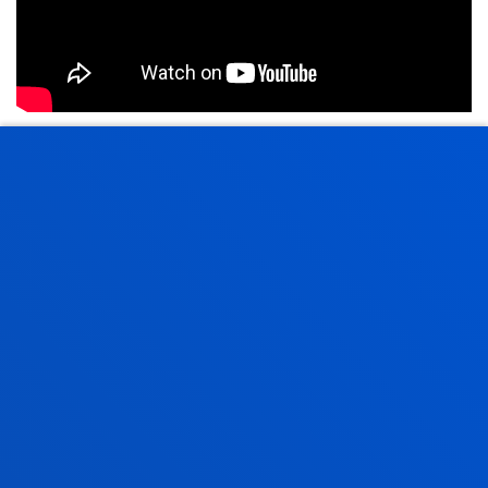
RELATED NEWS
23 July 2026
-
Bilbao
Deusto and ABAO Bilbao Opera join forces to bring
opera and culture closer to the university
community
21 July 2026
-
Bilbao