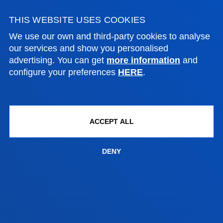
THIS WEBSITE USES COOKIES
FACULTIES
We use our own and third-party cookies to analyse
our services and show you personalised
PRACTICAL INFORMATION
advertising. You can get
more information
and
configure your preferences
HERE
.
NEWS & EVENTS
ADMINISTRATIVE PROCEDURES
ACCEPT ALL
Bilbao campus
DENY
Location
+34 944 139 000
Contact us
San Sebastian campus