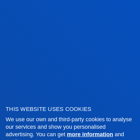
INSTRUCCIONES PARA
HACER LA MATRÍCULA
ONLINE
En este vídeo te explicamos paso a paso cómo
realizar la matrícula online en la secretaría virtual.
ACCESO A SECRETARÍA VIRTUAL
Importante
:
THIS WEBSITE USES COOKIES
- Si te has matrícula on-line con anterioridad: realizar
We use our own and third-party cookies to analyse
la matrícula utilizando el usuario NIU/A (número de
our services and show you personalised
identificación universitaria/académica que el
advertising. You can get
more information
and
alumno ya tiene asignado) y la contraseña