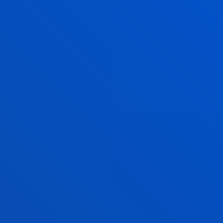
HORARIO
6 horas semanales
, distribuidas en dos días
lectivos:
- Martes y miércoles de 16:30 a 19:45 hrs.
PRECIO
1.586 €
Dividido en 1 cuota de enseñanza y 4 pagos