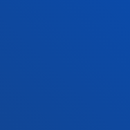
Location
+34 944 139 000
Contact us
San Sebastian campus
Location
+34 943 326 600
Contact us
Vitoria headquarter
Location
+34 945 010 114
Contact us
Madrid headquarter
Location