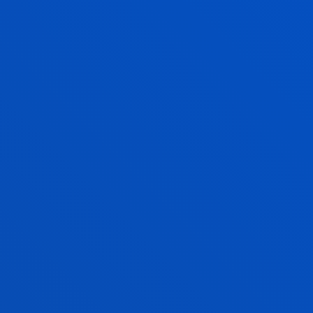
A MULTICULTURAL CLASSROOM
INTEGRATION IN MULTICULTURAL AND
MULTILINGUAL TEAMS
Discover the Deusto
Engineering laboratories