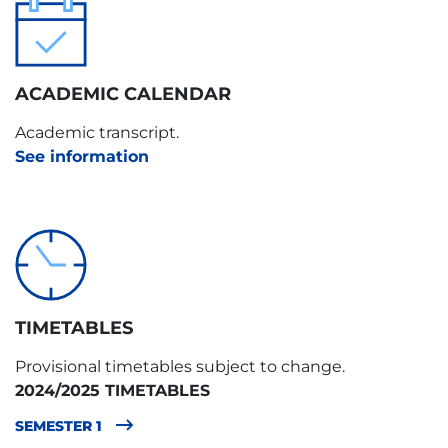
LANGUAGE OF INSTRUCTION
TYPE
es
B
ACADEMIC CALENDAR
TYPE
Academic transcript.
B
See information
TIMETABLES
Provisional timetables subject to change.
2024/2025 TIMETABLES
SEMESTER 1