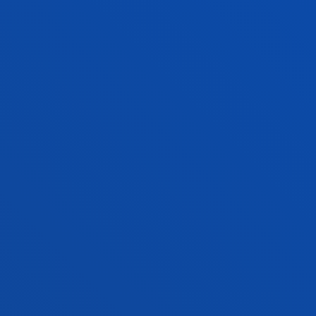
COMPETENCES
List of generic and specific competences of the
Bachelor's Degree in Industrial Organisation
Engineering
See information
ACADEMIC REGULATIONS
Maximum number of calls, conditions of
permanence, recognition of credits...
SEE INFORMATION