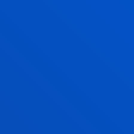
OPEN YOUR EYES TO THE WORLD
BUILD YOUR
INTERNATIONAL PROFILE
INDUSTRIAL ORGANISATION
ENGINEERING BILINGUAL PROGRAMME
(SPANISH/ENGLISH)
TRILINGUAL PROGRAMME
STUDY ABROAD