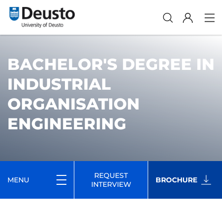
BACHELOR'S DEGREE IN
INDUSTRIAL
ORGANISATION
ENGINEERING
REQUEST
MENU
BROCHURE
INTERVIEW