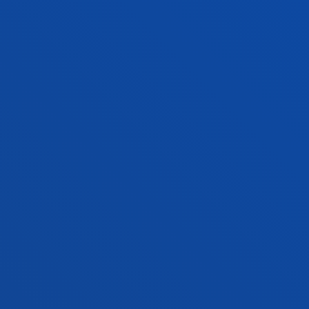
FACULTIES
PRACTICAL INFORMATION
NEWS & EVENTS
ADMINISTRATIVE PROCEDURES
Bilbao campus
Location
+34 944 139 000
Contact us
San Sebastian campus
Location