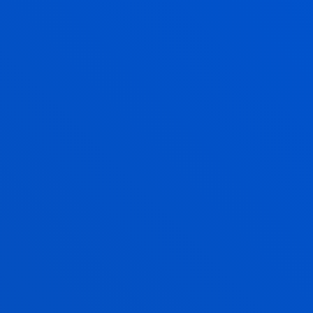
UNDERGRADUATE FINAL
YEAR PROJECT
The project is
compulsory
and is carried out in the
second semester
of the fourth year. It will enable
students to approach and carry out a project
proposal along with its feasibility study and the
design and/or development of the project.
To register for this project, students must have
successfully completed, or at least enrolled for,
all of
the core and compulsory subjects
on the
programme.