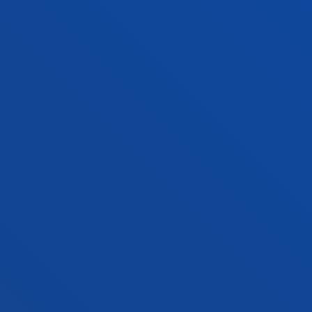
+34 943 326 600
Contact us
Vitoria headquarter
Location
+34 945 010 114
Contact us
Madrid headquarter
Location
+34 915 77 61 89
Contact us