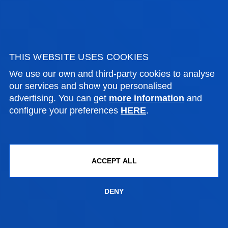
CAPACITY FOR 700 STUDENTS
LABORATORIES AND
SOFTWARE
THIS WEBSITE USES COOKIES
We use our own and third-party cookies to analyse
ROBOTICS AND MACHINE VISION
our services and show you personalised
LABORATORIES
advertising. You can get
more information
and
configure your preferences
HERE
.
COMPUTER LABS
MATERIALS LABORATORIES
ACCEPT ALL
ELECTRONICS LABORATORIES
DENY
POWER ELECTRONICS AND ELECTRICAL