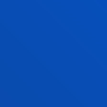
More than 50% of the studies
are conducted in laboratories
equipped with tools and
equipment used by industry
and technology leaders
Deusto Engineering Laboratories
This is an express visit to our
laboratories. Find out all about
them and come and meet us.
MORE THAN 25 LABORATORIES WITH