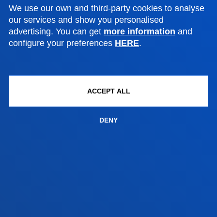
We use our own and third-party cookies to analyse
San Sebastian campus
our services and show you personalised
Location
advertising. You can get
more information
and
configure your preferences
HERE
.
+34 943 326 600
Contact us
Vitoria headquarter
ACCEPT ALL
Location
+34 945 010 114
DENY
Contact us
Madrid headquarter
Location
+34 915 77 61 89
Contact us