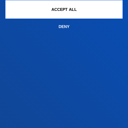
Contact us
ACCEPT ALL
San Sebastian campus
Location
DENY
+34 943 326 600
Contact us
Vitoria headquarter
Location
+34 945 010 114
Contact us
Madrid headquarter
Location
+34 915 77 61 89
Contact us