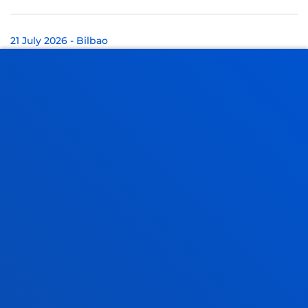
21 July 2026
-
Bilbao
A Deusto doctoral thesis calls for a rethink of
business leadership in response to the "dark side" of
digital transformation
17 July 2026
-
Bilbao
Donostia-San Sebastián
The University of Deusto is to have a new student
hall of residence in San Sebastián
17 July 2026
-
Bilbao
Closing Ceremony for the First Edition of the
Deusto-Biscay Global Innovation and
Entrepreneurship Network