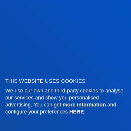
SEE ALL NEWS
FACULTIES
PRACTICAL INFORMATION
NEWS & EVENTS
THIS WEBSITE USES COOKIES
ADMINISTRATIVE PROCEDURES
We use our own and third-party cookies to analyse
our services and show you personalised
advertising. You can get
more information
and
Bilbao campus
configure your preferences
HERE
.
Location
+34 944 139 000