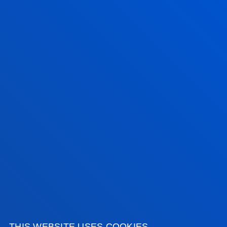
SEE ALL NEWS
FACULTIES
PRACTICAL INFORMATION
NEWS & EVENTS
ADMINISTRATIVE PROCEDURES
Bilbao campus
Location
+34 944 139 000
THIS WEBSITE USES COOKIES
Contact us