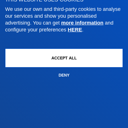
We use our own and third-party cookies to analyse
San Sebastian campus
our services and show you personalised
advertising. You can get
more information
and
Location
configure your preferences
HERE
.
+34 943 326 600
Contact us
Vitoria headquarter
ACCEPT ALL
Location
+34 945 010 114
DENY
Contact us
Madrid headquarter
Location
+34 915 77 61 89
Contact us