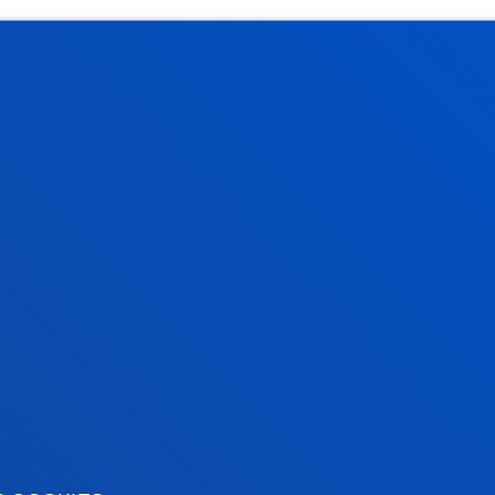
tical information
News & events
mic calendar
Deusto Agenda
y
News
o Campus
Social media
f Residence
Deusto Magazine
o Alumni
Blogs