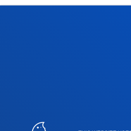
Faculties
Prac
Health Sciences
Acade
Social and Human Sciences
Librar
Law
Deust
Deusto Business School
Hall o
Education and Sport
Deust