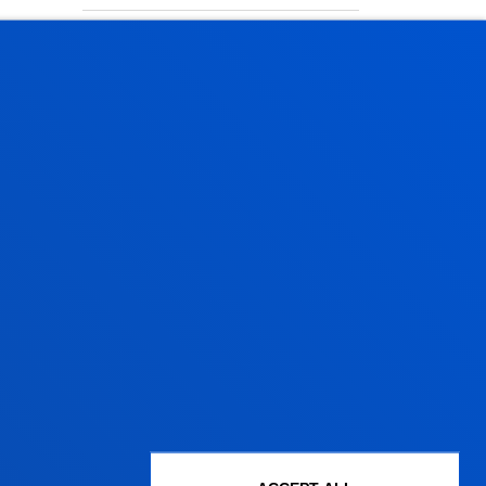
SEE ALL NEWS
Administrative procedures
Undergraduate Admissions
Postgraduate Admissions
PhD Admissions
Financial information
Scholarships and grants