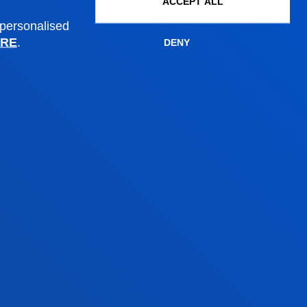
ACCEPT ALL
Administrative procedures
 personalised
RE
.
DENY
Madrid headquarter
Location
+34 915 77 61 89
Contact us