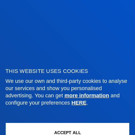
ADMINISTRATIVE PROCEDURES
Bilbao campus
Location
+34 944 139 000
Contact us
San Sebastian campus
THIS WEBSITE USES COOKIES
Location
We use our own and third-party cookies to analyse
our services and show you personalised
+34 943 326 600
advertising. You can get
more information
and
Contact us
configure your preferences
HERE
.
Vitoria headquarter
Location
+34 945 010 114
ACCEPT ALL