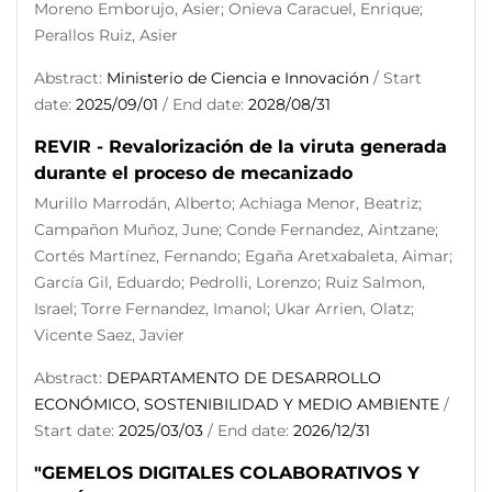
Moreno Emborujo, Asier; Onieva Caracuel, Enrique;
Perallos Ruiz, Asier
Abstract:
Ministerio de Ciencia e Innovación
/ Start
date:
2025/09/01
/ End date:
2028/08/31
REVIR - Revalorización de la viruta generada
durante el proceso de mecanizado
Murillo Marrodán, Alberto; Achiaga Menor, Beatriz;
Campañon Muñoz, June; Conde Fernandez, Aintzane;
Cortés Martínez, Fernando; Egaña Aretxabaleta, Aimar;
García Gil, Eduardo; Pedrolli, Lorenzo; Ruiz Salmon,
Israel; Torre Fernandez, Imanol; Ukar Arrien, Olatz;
Vicente Saez, Javier
Abstract:
DEPARTAMENTO DE DESARROLLO
ECONÓMICO, SOSTENIBILIDAD Y MEDIO AMBIENTE
/
Start date:
2025/03/03
/ End date:
2026/12/31
"GEMELOS DIGITALES COLABORATIVOS Y