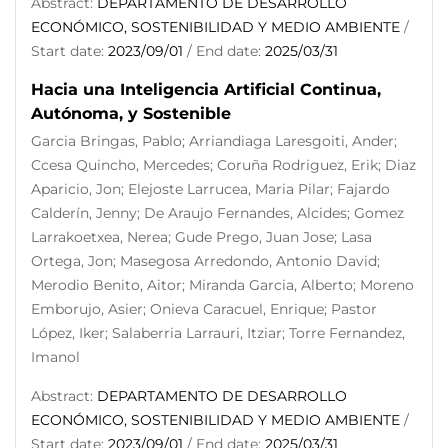
Abstract:
DEPARTAMENTO DE DESARROLLO
ECONÓMICO, SOSTENIBILIDAD Y MEDIO AMBIENTE
/
Start date:
2023/09/01
/ End date:
2025/03/31
Hacia una Inteligencia Artificial Continua,
Autónoma, y Sostenible
Garcia Bringas, Pablo; Arriandiaga Laresgoiti, Ander;
Ccesa Quincho, Mercedes; Coruña Rodriguez, Erik; Diaz
Aparicio, Jon; Elejoste Larrucea, Maria Pilar; Fajardo
Calderín, Jenny; De Araujo Fernandes, Alcides; Gomez
Larrakoetxea, Nerea; Gude Prego, Juan Jose; Lasa
Ortega, Jon; Masegosa Arredondo, Antonio David;
Merodio Benito, Aitor; Miranda Garcia, Alberto; Moreno
Emborujo, Asier; Onieva Caracuel, Enrique; Pastor
López, Iker; Salaberria Larrauri, Itziar; Torre Fernandez,
Imanol
Abstract:
DEPARTAMENTO DE DESARROLLO
ECONÓMICO, SOSTENIBILIDAD Y MEDIO AMBIENTE
/
Start date:
2023/09/01
/ End date:
2025/03/31