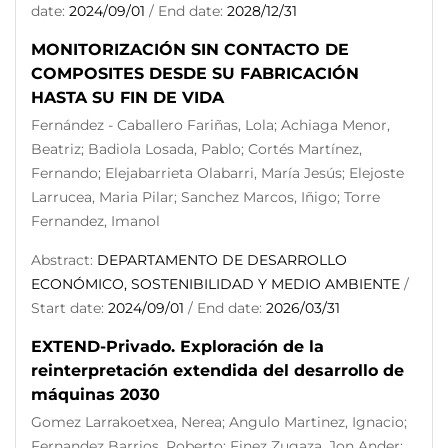
date:
2024/09/01
/ End date:
2028/12/31
MONITORIZACIÓN SIN CONTACTO DE
COMPOSITES DESDE SU FABRICACIÓN
HASTA SU FIN DE VIDA
Fernández - Caballero Fariñas, Lola; Achiaga Menor,
Beatriz; Badiola Losada, Pablo; Cortés Martínez,
Fernando; Elejabarrieta Olabarri, María Jesús; Elejoste
Larrucea, Maria Pilar; Sanchez Marcos, Iñigo; Torre
Fernandez, Imanol
Abstract:
DEPARTAMENTO DE DESARROLLO
ECONÓMICO, SOSTENIBILIDAD Y MEDIO AMBIENTE
/
Start date:
2024/09/01
/ End date:
2026/03/31
EXTEND-Privado. Exploración de la
reinterpretación extendida del desarrollo de
máquinas 2030
Gomez Larrakoetxea, Nerea; Angulo Martinez, Ignacio;
Fernandez Barrios, Roberto; Finez Zugaza, Jon Ander;