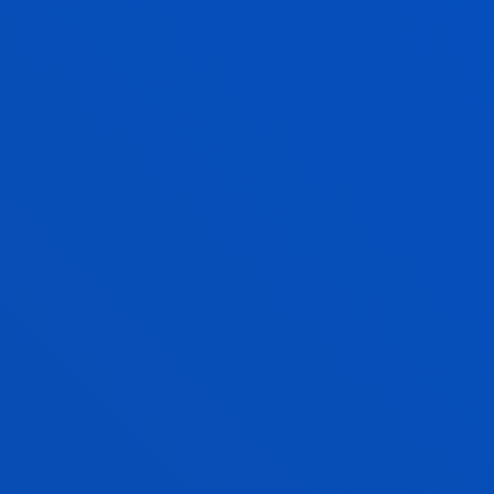
End date:
2022/12/31
HAZITEK 2021 Herramienta IoT basada en
aprendizaje automático para el análisis
temprano de problemas del tracto urinario
inferior basada en uroflujometrías de audio
Bahillo Martinez, Alfonso; Arjona Aguilera, Laura; Díez
Blanco, Luis Enrique; Maño Archilla, Laura
Abstract:
E processMed
/ Start date:
2021/09/01
/ End
date:
2021/12/31
Desarrollo de evaluación continua de la
fragilidad y la calidad muscular en sujetos
mayores mediante ómicas multi-
paramétricas basadas en ecografía y analítica
de sangre.
Lopez De Ipiña Gonzalez De Artaza, Diego; Angulo
Garay, Garazi; Arjona Aguilera, Laura; Coca Nuñez, Aitor;