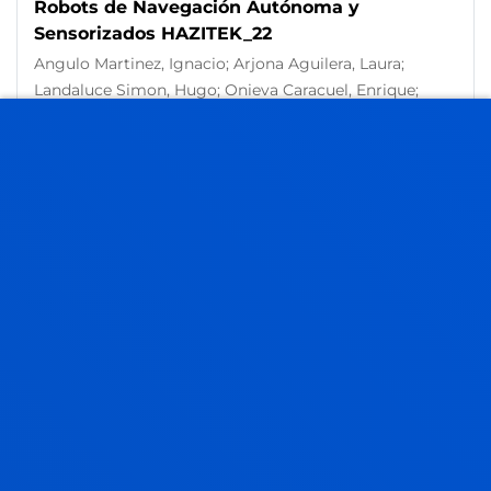
Robots de Navegación Autónoma y
Sensorizados HAZITEK_22
Angulo Martinez, Ignacio; Arjona Aguilera, Laura;
Landaluce Simon, Hugo; Onieva Caracuel, Enrique;
Perallos Ruiz, Asier; Presumido Martinez Conde, Itsasne
Abstract:
Avangroup Business Solutions Sl; CENKER
ROBOTICS, S.L.
/ Start date:
2022/04/01
/ End date:
2024/12/31
SOPORTE de App/Web para monitorización
de usuarios en instalaciones deportivas de
mantenimiento.
Egaña Aretxabaleta, Aimar; Salaberria Larrauri, Itziar
Abstract:
MUGIKON
/ Start date:
2022/01/01
/ End date:
2023/01/31
Deusto Smart Mobility IT1564-22
Masegosa Arredondo, Antonio David; Angarita Zapata,