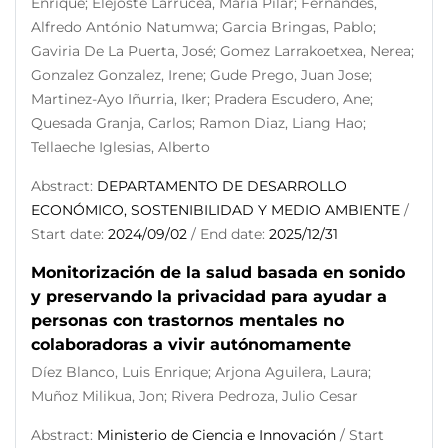
Enrique; Elejoste Larrucea, Maria Pilar; Fernandes,
Alfredo António Natumwa; Garcia Bringas, Pablo;
Gaviria De La Puerta, José; Gomez Larrakoetxea, Nerea;
Gonzalez Gonzalez, Irene; Gude Prego, Juan Jose;
Martinez-Ayo Iñurria, Iker; Pradera Escudero, Ane;
Quesada Granja, Carlos; Ramon Diaz, Liang Hao;
Tellaeche Iglesias, Alberto
Abstract:
DEPARTAMENTO DE DESARROLLO
ECONÓMICO, SOSTENIBILIDAD Y MEDIO AMBIENTE
/
Start date:
2024/09/02
/ End date:
2025/12/31
Monitorización de la salud basada en sonido
y preservando la privacidad para ayudar a
personas con trastornos mentales no
colaboradoras a vivir autónomamente
Díez Blanco, Luis Enrique; Arjona Aguilera, Laura;
Muñoz Milikua, Jon; Rivera Pedroza, Julio Cesar
Abstract:
Ministerio de Ciencia e Innovación
/ Start