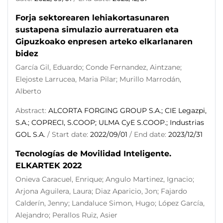
Forja sektorearen lehiakortasunaren
sustapena simulazio aurreratuaren eta
Gipuzkoako enpresen arteko elkarlanaren
bidez
García Gil, Eduardo; Conde Fernandez, Aintzane;
Elejoste Larrucea, Maria Pilar; Murillo Marrodán,
Alberto
Abstract:
ALCORTA FORGING GROUP S.A.; CIE Legazpi,
S.A.; COPRECI, S.COOP; ULMA CyE S.COOP.; Industrias
GOL S.A.
/ Start date:
2022/09/01
/ End date:
2023/12/31
Tecnologías de Movilidad Inteligente.
ELKARTEK 2022
Onieva Caracuel, Enrique; Angulo Martinez, Ignacio;
Arjona Aguilera, Laura; Diaz Aparicio, Jon; Fajardo
Calderín, Jenny; Landaluce Simon, Hugo; López García,
Alejandro; Perallos Ruiz, Asier