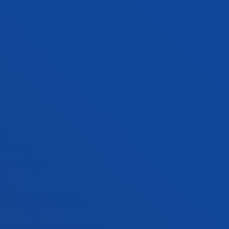
End date:
2024/02/29
2022 Climbing the causality ladder to
understand the energy demand on the
residential sector
Borges Hernandez, Cruz Enrique; Almazán Gómez,
Adrián; Alonso Vicario, Ainhoa; Amador Cervera,
Manuel; Bilbao Jayo, Aritz; Carbajo García, Ruth;
Casado Mansilla, Diego; Egaña Aretxabaleta, Aimar;
Garay Martinez, Roberto; Henry Moreno, Garbiñe; Irizar
Arrieta, Ane; Korta Esnal, Mikel; Maño Archilla, Laura;
Mínguez Alonso, Idoia; Otaduy Del Paso, Deitze;
Quesada Granja, Carlos; Sasia Santos, Pedro Manuel;
Serrano Olabarri, Leire; Vicente Barreras, Roberta
Abstract:
Comisión Europea
/ Start date:
2020/09/01
/
End date:
2024/01/31
DISEÑO Y DESARROLLO DE UN SISTEMA
TELEASISTENCIAL PARA EL ANÁLISIS Y