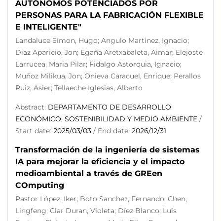
AUTÓNOMOS POTENCIADOS POR
PERSONAS PARA LA FABRICACIÓN FLEXIBLE
E INTELIGENTE"
Landaluce Simon, Hugo; Angulo Martinez, Ignacio;
Diaz Aparicio, Jon; Egaña Aretxabaleta, Aimar; Elejoste
Larrucea, Maria Pilar; Fidalgo Astorquia, Ignacio;
Muñoz Milikua, Jon; Onieva Caracuel, Enrique; Perallos
Ruiz, Asier; Tellaeche Iglesias, Alberto
Abstract:
DEPARTAMENTO DE DESARROLLO
ECONÓMICO, SOSTENIBILIDAD Y MEDIO AMBIENTE
/
Start date:
2025/03/03
/ End date:
2026/12/31
Transformación de la ingeniería de sistemas
IA para mejorar la eficiencia y el impacto
medioambiental a través de GREen
COmputing
Pastor López, Iker; Boto Sanchez, Fernando; Chen,
Lingfeng; Clar Duran, Violeta; Díez Blanco, Luis