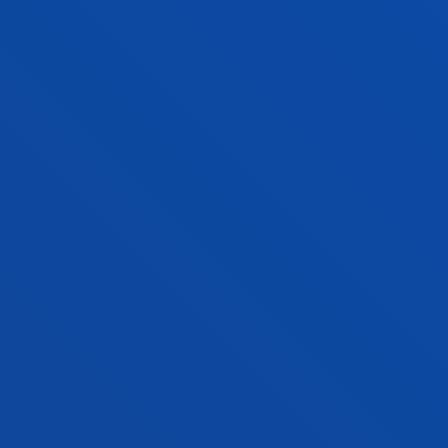
Idoia; Onieva Caracuel, Enrique; Pastor López, Iker;
Salaberria Larrauri, Itziar; Vazquez Gomez, Juan-Ignacio
Abstract:
DEPARTAMENTO DE DESARROLLO
ECONÓMICO, SOSTENIBILIDAD Y MEDIO AMBIENTE
/
Start date:
2021/04/01
/ End date:
2022/12/31
HAZITEK_2021 Detección temprana de
conductas de riesgo en vehículos y usuarios
vulnerables sobre plataformas viales
compartidas mediante soluciones de análisis
de datos y dispositivos IoT con visión
artificial
Landaluce Simon, Hugo; Arjona Aguilera, Laura; Onieva
Caracuel, Enrique; Perallos Ruiz, Asier
Abstract:
SAITEC, S.A.; Avangroup Business Solutions Sl
/ Start date:
2021/04/01
/ End date:
2021/12/31
Migración de HOSTING y SOPORTE de
App/Web para monitorización de usuarios en