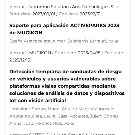
Abstract:
Nommon Solutions And Technologies SL
/
Start date:
2023/09/01
/ End date:
2023/12/31
Soporte para aplicación ACTIVEPARKS 2023
de MUGIKON
Egaña Aretxabaleta, Aimar; Salaberria Larrauri, Itziar
Abstract:
MUGIKON
/ Start date:
2023/04/15
/ End date:
2023/12/15
Detección temprana de conductas de riesgo
en vehículos y usuarios vulnerables sobre
plataformas viales compartidas mediante
soluciones de análisis de datos y dispositivos
IoT con visión artificial
Landaluce Simon, Hugo; Angulo Martinez, Ignacio;
Arjona Aguilera, Laura; Casal Azcarate, Julen; Gomez
Arana, Josu; Perallos Ruiz, Asier