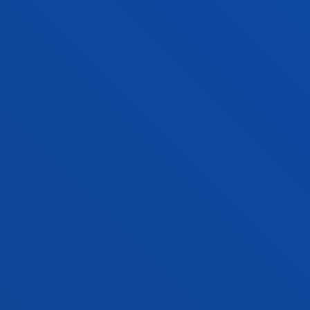
instalaciones deportivas de mantenimiento
Egaña Aretxabaleta, Aimar; Salaberria Larrauri, Itziar
Abstract:
MUGIKON
/ Start date:
2020/12/01
/ End date:
2021/12/31
REACH: EuRopEAn incubator for trusted and
secure data value Chains
Lopez De Ipiña Gonzalez De Artaza, Diego; Casado
Mansilla, Diego; Díez Blanco, Luis Enrique; Emaldi
Manrique, Mikel; Fernandez Tobio, Silvia; Gomez
Carmona, Oihane; Gordon Isasi, Janire; Henry Moreno,
Garbiñe; Lavin Garcia, Paola; Madariaga Gomez, Aritz;
Mínguez Alonso, Idoia; Puerta Beldarrain, Maite; Recio
Garcia-Tejedor, Almudena; Ruiz De Olano Apodaca,
David; Sanchez Corcuera, Ruben; Vicente Barreras,
Roberta; Zabala Armendariz, Garbiñe
Abstract:
Comisión Europea
/ Start date:
2020/09/01
/