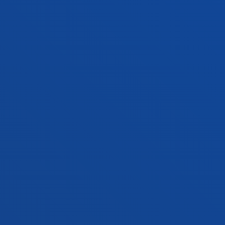
CAPTACIÓN DE INFORMACIÓN
HETEROGÉNEA MEDIANTE TÉCNICAS DE
INTELIGENCIA ARTIFICIAL.
Moreno Emborujo, Asier; Angulo Martinez, Ignacio;
Bahillo Martinez, Alfonso; Bilbao Jayo, Aritz; Díez
Blanco, Luis Enrique; Egaña Aretxabaleta, Aimar;
Elejoste Larrucea, Maria Pilar; Maño Archilla, Laura;
Merino Gomez, Naia
Abstract:
Ministerio de Ciencia e Innovación
/ Start
date:
2020/09/01
/ End date:
2022/12/31
Smart Network Operator Platform enabling
Shared, Integrated and more Sustainable
Urban Freight Logistics
Elejoste Larrucea, Maria Pilar; Angulo Martinez,
Ignacio; Cantero Lopez, Xabier; Fajardo Calderín, Jenny;
Fernández Muga, Pablo; Fernandez Tobio, Silvia;
Landaluce Simon, Hugo; Masegosa Arredondo, Antonio