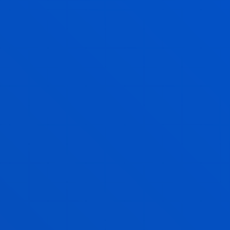
Guillermo
Abstract:
DEPARTAMENTO DE DESARROLLO
ECONÓMICO, SOSTENIBILIDAD Y MEDIO AMBIENTE
/
Start date:
2022/01/01
/ End date:
2024/03/31
HAZITEK_2022 Sistema para la
monitorización de la seguridad hídrica y
alerta temprana mediante estaciones
inteligentes, autónomas y de bajo consumo,
para áreas extensas y dispersas
Moreno Emborujo, Asier; Angulo Martinez, Ignacio;
Arriandiaga Laresgoiti, Ander; Egaña Aretxabaleta,
Aimar; Fernández Muga, Pablo; Salaberria Larrauri,
Itziar; Sanabria Martin, Sergio Jose
Abstract:
IDOM
/ Start date:
2022/01/01
/ End date:
2022/12/31
HAZITEK_2022 Detección temprana de