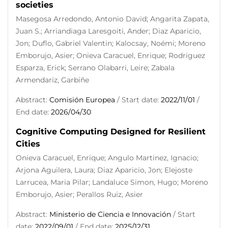
societies
Masegosa Arredondo, Antonio David; Angarita Zapata,
Juan S.; Arriandiaga Laresgoiti, Ander; Diaz Aparicio,
Jon; Duflo, Gabriel Valentin; Kalocsay, Noémi; Moreno
Emborujo, Asier; Onieva Caracuel, Enrique; Rodriguez
Esparza, Erick; Serrano Olabarri, Leire; Zabala
Armendariz, Garbiñe
Abstract:
Comisión Europea
/ Start date:
2022/11/01
/
End date:
2026/04/30
Cognitive Computing Designed for Resilient
Cities
Onieva Caracuel, Enrique; Angulo Martinez, Ignacio;
Arjona Aguilera, Laura; Diaz Aparicio, Jon; Elejoste
Larrucea, Maria Pilar; Landaluce Simon, Hugo; Moreno
Emborujo, Asier; Perallos Ruiz, Asier
Abstract:
Ministerio de Ciencia e Innovación
/ Start
date:
2022/09/01
/ End date:
2025/12/31