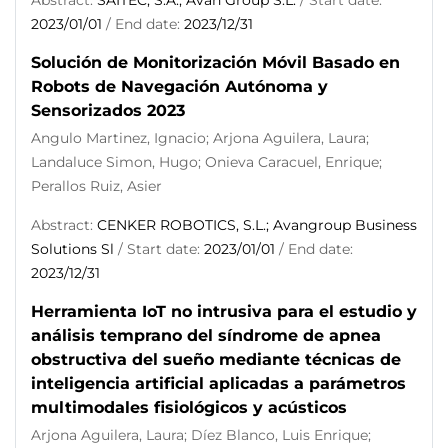
Abstract:
SAITEC, S.A.; Avan Group S.L.
/ Start date:
2023/01/01
/ End date:
2023/12/31
Solución de Monitorización Móvil Basado en
Robots de Navegación Autónoma y
Sensorizados 2023
Angulo Martinez, Ignacio; Arjona Aguilera, Laura;
Landaluce Simon, Hugo; Onieva Caracuel, Enrique;
Perallos Ruiz, Asier
Abstract:
CENKER ROBOTICS, S.L.; Avangroup Business
Solutions Sl
/ Start date:
2023/01/01
/ End date:
2023/12/31
Herramienta IoT no intrusiva para el estudio y
análisis temprano del síndrome de apnea
obstructiva del sueño mediante técnicas de
inteligencia artificial aplicadas a parámetros
multimodales fisiológicos y acústicos
Arjona Aguilera, Laura; Díez Blanco, Luis Enrique;