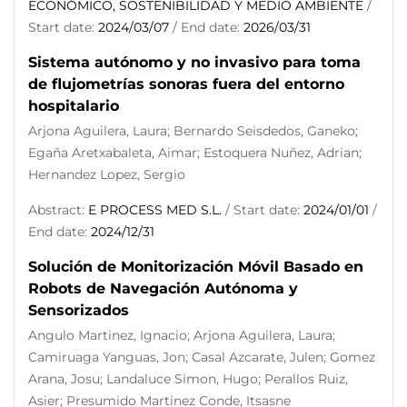
ECONÓMICO, SOSTENIBILIDAD Y MEDIO AMBIENTE
/
Start date:
2024/03/07
/ End date:
2026/03/31
Sistema autónomo y no invasivo para toma
de flujometrías sonoras fuera del entorno
hospitalario
Arjona Aguilera, Laura; Bernardo Seisdedos, Ganeko;
Egaña Aretxabaleta, Aimar; Estoquera Nuñez, Adrian;
Hernandez Lopez, Sergio
Abstract:
E PROCESS MED S.L.
/ Start date:
2024/01/01
/
End date:
2024/12/31
Solución de Monitorización Móvil Basado en
Robots de Navegación Autónoma y
Sensorizados
Angulo Martinez, Ignacio; Arjona Aguilera, Laura;
Camiruaga Yanguas, Jon; Casal Azcarate, Julen; Gomez
Arana, Josu; Landaluce Simon, Hugo; Perallos Ruiz,
Asier; Presumido Martinez Conde, Itsasne