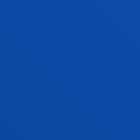
Abstract:
Avangroup Business Solutions Sl
/ Start date:
2021/07/01
/ End date:
2021/12/31
2023 Rural Remoto y Real R3: Fomento de
vocaciones CTIM en escuelas rurales
mediante experimentación remota
Garcia Zubia, Javier; Angulo Martinez, Ignacio; Canivell
Castillo, Verónica; Casado Mansilla, Diego; Gimenez
Elorriaga, Cristina; Guenaga Gomez, Maria Luz;
Hernandez Jayo, Unai; Zarate Gonzalez, Oihane
Abstract:
Ministerio de Ciencia e Innovación
/ Start
date:
2021/07/01
/ End date:
2022/06/30
QUANTEK: Tecnologías cuánticas
Aguilera Irazabal, Unai; Almeida Escondrillas, Aitor;
Huerga Robles, Alvaro; Lago Vilariño, Ana Belen;
Masegosa Arredondo, Antonio David; Mínguez Alonso,