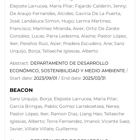
Elejoste Larrucea, Maria Pilar; Fajardo Calderín, Jenny;
De Araujo Fernandes, Alcides; Gaviria De La Puerta,
José; Landaluce Simon, Hugo; Lerma Martínez,
Francisco; Martínez Miranda, Asier; Ortiz De Zarate
González, Lucas; Parra Ledesma, Alazne; Pastor López,
Iker; Perallos Ruiz, Asier; Pradera Escudero, Ane; Sanz
Urquijo, Borja; Tellaeche Iglesias, Alberto
Abstract:
DEPARTAMENTO DE DESARROLLO
ECONÓMICO, SOSTENIBILIDAD Y MEDIO AMBIENTE
/
Start date:
2023/09/01
/ End date:
2025/03/31
BEACON
Sanz Urquijo, Borja; Elejoste Larrucea, Maria Pilar;
Garcia Bringas, Pablo; Gomez Larrakoetxea, Nerea;
Pastor López, Iker; Ramon Diaz, Liang Hao; Tellaeche
Iglesias, Alberto; Torre Fernandez, Imanol; Vicente Saez,
Javier; Villate Villate, Guillermo