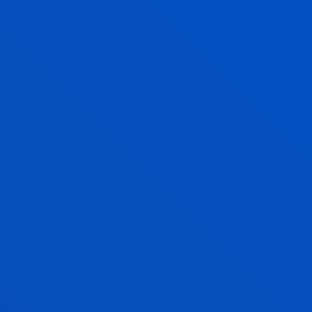
conductas de riesgo en vehículos y usuarios
vulnerables sobre plataformas viales
compartidas mediante soluciones de análisis
de datos y dispositivos IoT con visión
artificial
Landaluce Simon, Hugo; Angulo Martinez, Ignacio;
Arjona Aguilera, Laura; Onieva Caracuel, Enrique;
Perallos Ruiz, Asier
Abstract:
SAITEC, S.A.; Avangroup Business Solutions Sl
/ Start date:
2022/01/01
/ End date:
2022/12/31
HAZITEK_2022 Herramienta IoT basada en
aprendizaje automático para el análisis
temprano de problemas del tracto urinario
inferior basada en uroflujometrías de audio.
Arjona Aguilera, Laura; Díez Blanco, Luis Enrique;
Mínguez Alonso, Idoia; Salaberria Larrauri, Itziar
Abstract:
E PROCESS MED S.L.
/ Start date:
2022/01/01
/