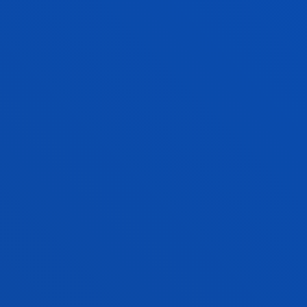
Landaluce Simon, Hugo; Perallos Ruiz, Asier
Abstract:
CENKER ROBOTICS, S.L.
/ Start date:
2021/07/01
/ End date:
2021/12/31
Mejora de las prestaciones de las soluciones
software de gestión de almacenes mediante
la aplicación de técnicas de Inteligencia
Artificial HAZITEK 2021
Angulo Martinez, Ignacio; Landaluce Simon, Hugo
Abstract:
CENKER ROBOTICS, S.L.
/ Start date:
2021/07/01
/ End date:
2021/12/31
Solución basada en una plataforma IoT y un
dispositivo Edge Computing que ofrece
servicios de seguridad mediante alertas en
tiempo real, empleando análisis de imagen e
inteligencia artificial.HAZITEK 2021
Landaluce Simon, Hugo; Perallos Ruiz, Asier