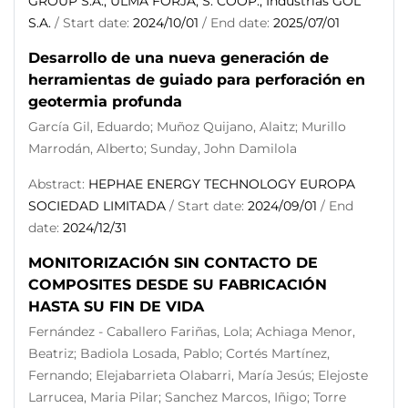
GROUP S.A.; ULMA FORJA, S. COOP.; Industrias GOL
S.A.
/ Start date:
2024/10/01
/ End date:
2025/07/01
Desarrollo de una nueva generación de
herramientas de guiado para perforación en
geotermia profunda
García Gil, Eduardo; Muñoz Quijano, Alaitz; Murillo
Marrodán, Alberto; Sunday, John Damilola
Abstract:
HEPHAE ENERGY TECHNOLOGY EUROPA
SOCIEDAD LIMITADA
/ Start date:
2024/09/01
/ End
date:
2024/12/31
MONITORIZACIÓN SIN CONTACTO DE
COMPOSITES DESDE SU FABRICACIÓN
HASTA SU FIN DE VIDA
Fernández - Caballero Fariñas, Lola; Achiaga Menor,
Beatriz; Badiola Losada, Pablo; Cortés Martínez,
Fernando; Elejabarrieta Olabarri, María Jesús; Elejoste
Larrucea, Maria Pilar; Sanchez Marcos, Iñigo; Torre