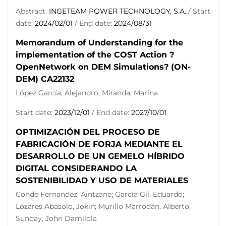
Abstract:
INGETEAM POWER TECHNOLOGY, S.A.
/ Start
date:
2024/02/01
/ End date:
2024/08/31
Memorandum of Understanding for the
implementation of the COST Action ?
OpenNetwork on DEM Simulations? (ON-
DEM) CA22132
López García, Alejandro; Miranda, Marina
Start date:
2023/12/01
/ End date:
2027/10/01
OPTIMIZACIÓN DEL PROCESO DE
FABRICACIÓN DE FORJA MEDIANTE EL
DESARROLLO DE UN GEMELO HÍBRIDO
DIGITAL CONSIDERANDO LA
SOSTENIBILIDAD Y USO DE MATERIALES
Conde Fernandez, Aintzane; García Gil, Eduardo;
Lozares Abasolo, Jokin; Murillo Marrodán, Alberto;
Sunday, John Damilola