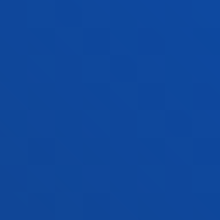
Ecodiseño, análisis de ciclo de vida y
economía circular
Martínez Rodríguez, Rodrigo; Bereziartua Gonzalez,
Leire; Fernandez Gago, Paula; Ukar Arrien, Olatz
Abstract:
IHOBE
/ Start date:
2020/01/01
/ End date:
2020/12/31
ETXETAR_ADIT4ALL: Desarrollo y despliegue
de la fabricación aditiva de recubrimiento y
soldadura láser como tecnología de proceso
operable por perfiles de base VET_2020.
Achiaga Menor, Beatriz; Manso Tolin, Borja; Zarandona
Lejarreta, Iñigo
Abstract:
ETXE-TAR, S.A
/ Start date:
2020/01/01
/ End
date:
2020/12/31
R10 - Diseño y Cálculo de piezas estructurales