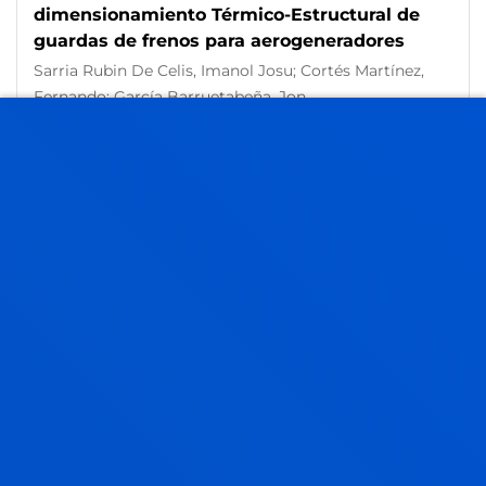
dimensionamiento Térmico-Estructural de
guardas de frenos para aerogeneradores
Sarria Rubin De Celis, Imanol Josu; Cortés Martínez,
Fernando; García Barruetabeña, Jon
Abstract:
Aplicación Nuevas Tecnologías ANTEC, SAU
/
Start date:
2022/09/01
/ End date:
2023/12/31
Tecnologías de Movilidad Inteligente.
ELKARTEK 2022
Onieva Caracuel, Enrique; Angulo Martinez, Ignacio;
Arjona Aguilera, Laura; Diaz Aparicio, Jon; Fajardo
Calderín, Jenny; Landaluce Simon, Hugo; López García,
Alejandro; Perallos Ruiz, Asier
Abstract:
DEPARTAMENTO DE DESARROLLO
ECONÓMICO, SOSTENIBILIDAD Y MEDIO AMBIENTE
/
Start date:
2022/09/01
/ End date:
2024/06/30
Síntesis y caracterización de nuevos