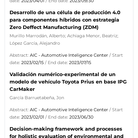
date:
2023/04/01
/ End date:
2023/09/30
Desarrollo de una célula de producción 4.0
para componentes híbridos con estrategia
Zero Deffect Manufacturing (ZDM)
Murillo Marrodán, Alberto; Achiaga Menor, Beatriz;
López García, Alejandro
Abstract:
AIC - Automotive Inteligence Center
/ Start
date:
2023/02/15
/ End date:
2023/07/15
Validación numérico-experimental de un
modelo de vehículo Toyota Prius en base IPG
CarMaker
García Barruetabeña, Jon
Abstract:
AIC - Automotive Inteligence Center
/ Start
date:
2023/02/01
/ End date:
2023/06/30
Decision-making framework and processes
for holistic evaluation of environmental and