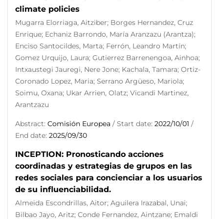
climate policies
Mugarra Elorriaga, Aitziber; Borges Hernandez, Cruz
Enrique; Echaniz Barrondo, María Aranzazu (Arantza);
Enciso Santocildes, Marta; Ferrón, Leandro Martín;
Gomez Urquijo, Laura; Gutierrez Barrenengoa, Ainhoa;
Intxaustegi Jauregi, Nere Jone; Kachala, Tamara; Ortiz-
Coronado Lopez, Maria; Serrano Argüeso, Mariola;
Soimu, Oxana; Ukar Arrien, Olatz; Vicandi Martinez,
Arantzazu
Abstract:
Comisión Europea
/ Start date:
2022/10/01
/
End date:
2025/09/30
INCEPTION: Pronosticando acciones
coordinadas y estrategias de grupos en las
redes sociales para concienciar a los usuarios
de su influenciabilidad.
Almeida Escondrillas, Aitor; Aguilera Irazabal, Unai;
Bilbao Jayo, Aritz; Conde Fernandez, Aintzane; Emaldi