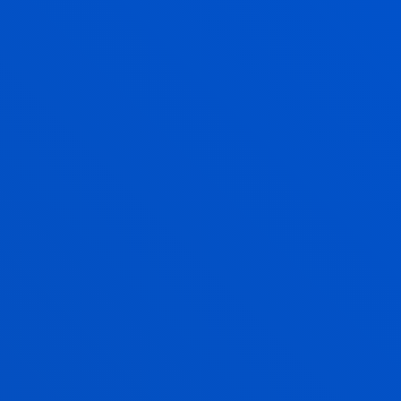
materiales para la atenuación de vibraciones
y chipping en automoción
García Barruetabeña, Jon
Abstract:
AIC - Automotive Inteligence Center
/ Start
date:
2022/03/01
/ End date:
2022/06/30
Desarrollo e implantación de ciclos
específicos de producción en la línea piloto
ASF (Automotive Smart Factory)
García Barruetabeña, Jon; De La Calle Vicente, Alberto
Abstract:
AIC - Automotive Inteligence Center
/ Start
date:
2022/02/01
/ End date:
2022/06/30
Applied Mechanics- IT1507-22
Elejabarrieta Olabarri, María Jesús; Achiaga Menor,
Beatriz; Conde Fernandez, Aintzane; Cortés Martínez,
Fernando; Fernández - Caballero Fariñas, Lola; García
Barruetabeña, Jon; García Gil, Eduardo; López García,