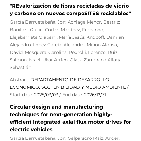
"REvalorización de fibras recicladas de vidrio
y carbono en nuevos compoSITES reciclables"
García Barruetabeña, Jon; Achiaga Menor, Beatriz;
Bonifazi, Giulio; Cortés Martínez, Fernando;
Elejabarrieta Olabarri, María Jesús; Knopoff, Damian
Alejandro; López García, Alejandro; Miñon Alonso,
David; Mosquera, Carolina; Pedrolli, Lorenzo; Ruiz
Salmon, Israel; Ukar Arrien, Olatz; Zamorano Aliaga,
Sebastián
Abstract:
DEPARTAMENTO DE DESARROLLO
ECONÓMICO, SOSTENIBILIDAD Y MEDIO AMBIENTE
/
Start date:
2025/03/03
/ End date:
2026/12/31
Circular design and manufacturing
techniques for next-generation highly-
efficient integrated axial flux motor drives for
electric vehicles
García Barruetabeña, Jon; Galparsoro Maiz, Ander;