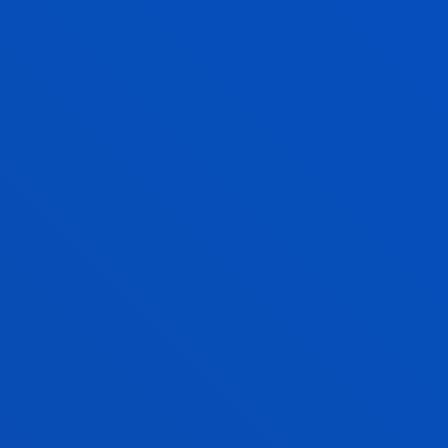
Abstract:
DEPARTAMENTO DE DESARROLLO
ECONÓMICO, SOSTENIBILIDAD Y MEDIO AMBIENTE
/
Start date:
2022/01/01
/ End date:
2024/03/31
2023 Asesoría para el desarrollo de máquina
de ejercicio isométrica
Goti Elordi, Aitor; Castañeda Babarro, Arkaitz; Cortés
Martínez, Fernando
Abstract:
ROBERTO GÓMEZ LÓPEZ
/ Start date:
2022/01/01
/ End date:
2022/04/30
AIC Fabricación avanzada
Achiaga Menor, Beatriz
Abstract:
AIC - Automotive Inteligence Center
/ Start
date:
2021/12/01
/ End date:
2022/04/30
VIBRA KNUCKLE Ensayos de caracterización
de frecuencias naturales en prototipos