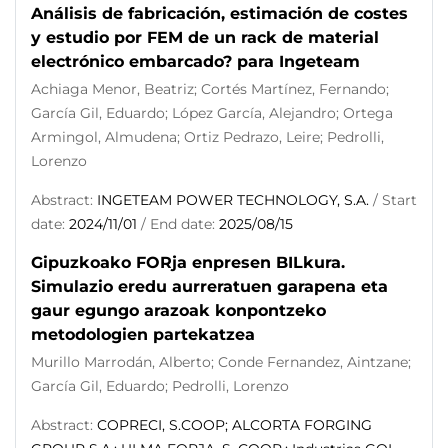
Análisis de fabricación, estimación de costes
y estudio por FEM de un rack de material
electrónico embarcado? para Ingeteam
Achiaga Menor, Beatriz; Cortés Martínez, Fernando;
García Gil, Eduardo; López García, Alejandro; Ortega
Armingol, Almudena; Ortiz Pedrazo, Leire; Pedrolli,
Lorenzo
Abstract:
INGETEAM POWER TECHNOLOGY, S.A.
/ Start
date:
2024/11/01
/ End date:
2025/08/15
Gipuzkoako FORja enpresen BILkura.
Simulazio eredu aurreratuen garapena eta
gaur egungo arazoak konpontzeko
metodologien partekatzea
Murillo Marrodán, Alberto; Conde Fernandez, Aintzane;
García Gil, Eduardo; Pedrolli, Lorenzo
Abstract:
COPRECI, S.COOP; ALCORTA FORGING