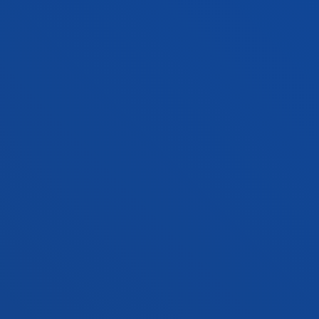
la fabricación aditiva de recubrimiento y
soldadura láser como tecnología de proceso
operable por perfiles de base VET
Goti Elordi, Aitor; Achiaga Menor, Beatriz; Garcia
Bringas, Pablo
Abstract:
Gobierno Vasco Departamento de Desarrollo
Económico e Infraestructuras; TALENS SYSTEMS, S.L
/
Start date:
2019/09/01
/ End date:
2020/03/31
ETXE-TAR ADIT4ALL: Desarrollo y despliegue
de la fabricación aditiva de recubrimiento y
soldadura láser como tecnología de proceso
operable por perfiles de base VET
Achiaga Menor, Beatriz; Berecibar Lacalle, Iker; Egaña
Aretxabaleta, Aimar; Garcia Bringas, Pablo; Goti Elordi,
Aitor; López García, Alejandro
Abstract:
ETXE-TAR, S.A; Gobierno Vasco