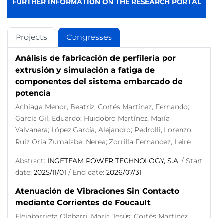
FURTHER INFORMATION ON THE RESEARCH PORTAL
Projects
Congresses
Análisis de fabricación de perfilería por
extrusión y simulación a fatiga de
componentes del sistema embarcado de
potencia
Achiaga Menor, Beatriz; Cortés Martínez, Fernando;
García Gil, Eduardo; Huidobro Martínez, María
Valvanera; López García, Alejandro; Pedrolli, Lorenzo;
Ruiz Oria Zumalabe, Nerea; Zorrilla Fernandez, Leire
Abstract:
INGETEAM POWER TECHNOLOGY, S.A.
/ Start
date:
2025/11/01
/ End date:
2026/07/31
Atenuación de Vibraciones Sin Contacto
mediante Corrientes de Foucault
Elejabarrieta Olabarri, María Jesús; Cortés Martínez,