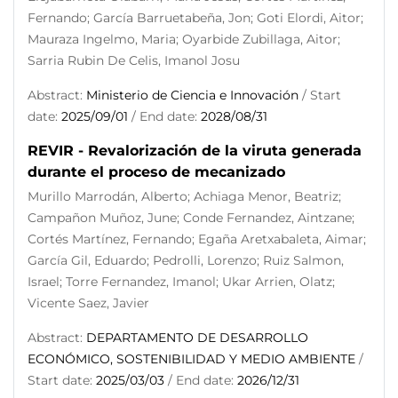
Fernando; García Barruetabeña, Jon; Goti Elordi, Aitor;
Mauraza Ingelmo, Maria; Oyarbide Zubillaga, Aitor;
Sarria Rubin De Celis, Imanol Josu
Abstract:
Ministerio de Ciencia e Innovación
/ Start
date:
2025/09/01
/ End date:
2028/08/31
REVIR - Revalorización de la viruta generada
durante el proceso de mecanizado
Murillo Marrodán, Alberto; Achiaga Menor, Beatriz;
Campañon Muñoz, June; Conde Fernandez, Aintzane;
Cortés Martínez, Fernando; Egaña Aretxabaleta, Aimar;
García Gil, Eduardo; Pedrolli, Lorenzo; Ruiz Salmon,
Israel; Torre Fernandez, Imanol; Ukar Arrien, Olatz;
Vicente Saez, Javier
Abstract:
DEPARTAMENTO DE DESARROLLO
ECONÓMICO, SOSTENIBILIDAD Y MEDIO AMBIENTE
/
Start date:
2025/03/03
/ End date:
2026/12/31