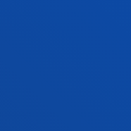
Abstract:
Tubos Reunidos Indusrial
/ Start date:
2020/09/01
/ End date:
2021/12/31
R3 - Diseño de un e-Axle para la plataforma
de movilidad ObenCar
Garcia Quintanilla, Jose Ignacio; García Barruetabeña,
Jon
Abstract:
AIC - Automotive Inteligence Center
/ Start
date:
2020/02/01
/ End date:
2020/06/30
TALENS_ADIT4ALL: Desarrollo y despliegue
de la fabricación aditiva de recubrimiento y
soldadura láser como tecnología de proceso
operable por perfiles de base VET_2020.
Goti Elordi, Aitor; López García, Alejandro; Manso Tolin,
Borja; Zarandona Lejarreta, Iñigo
Abstract:
TALENS SYSTEMS, S.L
/ Start date:
2020/01/01
/ End date:
2020/12/31