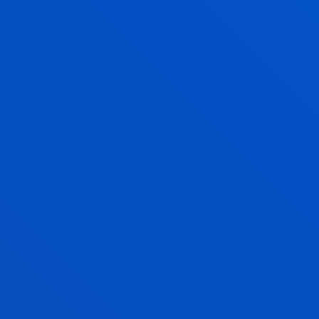
Alejandro; Martinez De Arenaza Polancos, Inger;
Mugica Arrien, Aranzazu; Murillo Marrodán, Alberto;
Sarria Rubin De Celis, Imanol Josu; Ukar Arrien, Olatz
Abstract:
GOBIERNO VASCO. DEPARTAMENTO DE
EDUCACIÓN
/ Start date:
2022/01/01
/ End date:
2025/12/31
INVESTIGACIÓN PARA EL CONFORT DE LAS
PERSONAS USUARIAS DEL ASCENSOR EN
VIVIENDA Y CABINA. ELKARTEK 2022
Elejabarrieta Olabarri, María Jesús; Conde Fernandez,
Aintzane; Cortazar Noguerol, Julen; Cortés Martínez,
Fernando; García Barruetabeña, Jon; Kados, Szilard;
López García, Alejandro; Royo Villanova Gondra,
Nicolas; Sarria Rubin De Celis, Imanol Josu
Abstract:
DEPARTAMENTO DE DESARROLLO
ECONÓMICO, SOSTENIBILIDAD Y MEDIO AMBIENTE
/