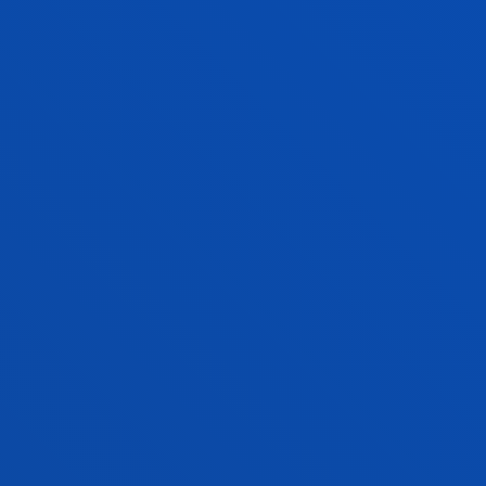
trazabilidad unitaria
Achiaga Menor, Beatriz
Abstract:
AIC - Automotive Inteligence Center
/ Start
date:
2021/02/01
/ End date:
2021/06/30
Integración de softwares de dinámica
vehicular en la plataforma de conducción de
AIC
García Barruetabeña, Jon
Abstract:
AIC - Automotive Inteligence Center
/ Start
date:
2021/02/01
/ End date:
2021/06/30
Implementación numérica de SÁndwich
Viscoelásticos en Automoción (ISAVA)
Elejabarrieta Olabarri, María Jesús; Brun Martinez,
Mikel; García Barruetabeña, Jon; Sarria Rubin De Celis,
Imanol Josu