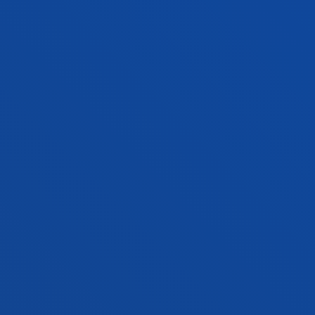
en materiales compuestos (CFRP) en SMC
García Barruetabeña, Jon
Abstract:
AIC - Automotive Inteligence Center
/ Start
date:
2020/01/01
/ End date:
2020/02/28
Life Cycle Analysis of Automotive
Components
García Barruetabeña, Jon; Rarammadathil, Adithya
Abstract:
GESTAMP SERVICIOS
/ Start date:
2019/10/01
/
End date:
2022/12/31
Análisis estructural de la junta de expansión
MWL DN-500
Cortés Martínez, Fernando; Murillo Marrodán, Alberto
Abstract:
MACOGA S.A.
/ Start date:
2019/10/01
/ End
date:
2019/11/30
TALENS ADIT4ALL: Desarrollo y despliegue de