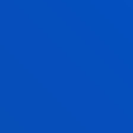
Start date:
2022/01/01
/ End date:
2023/12/31
Investigación en arquitecturas híbridas
balanceadas EDGE y Cloud para la Fábrica
del Futuro.
Garcia Bringas, Pablo; Gude Prego, Juan Jose; López
García, Alejandro; Martínez Rodríguez, Rodrigo; Ruiz
De Garibay Pascual, Jonatan
Abstract:
ETXE-TAR, S.A
/ Start date:
2022/01/01
/ End
date:
2022/12/31
PREDICCIÓN VIBRATORIA DE
COMPONENTES DE AUTOMOCIÓN.
ELKARTEK 2022
García Barruetabeña, Jon; Achiaga Menor, Beatriz;
Cortés Martínez, Fernando; Elejabarrieta Olabarri,
María Jesús; Miñon Alonso, David; Sarria Rubin De
Celis, Imanol Josu