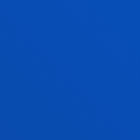
García Barruetabeña, Jon; Elejabarrieta Olabarri, María
Jesús; Sarria Rubin De Celis, Imanol Josu
Abstract:
FUNDACIÓN CIE I+D+i
/ Start date:
2021/11/01
/
End date:
2021/12/31
Simulazio eredu aurreratuen garapena eta
forja sektorearen gaitasun lehiakorren
sormena enpresa gipuzkoarren elkarlana
sustatuz
García Gil, Eduardo; Murillo Marrodán, Alberto
Abstract:
Industrias GOL S.A.
/ Start date:
2021/10/01
/
End date:
2022/07/31
Análisis del comportamiento térmico de
frenos para aerogeneradores
García Barruetabeña, Jon; Cortés Martínez, Fernando;
Sarria Rubin De Celis, Imanol Josu
Abstract:
Aplicación Nuevas Tecnologías ANTEC, SAU
/