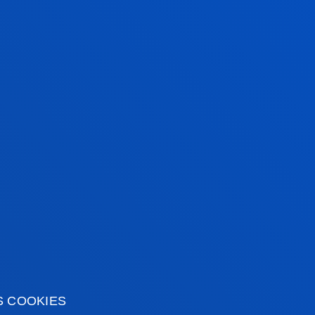
ATION WITH:
ORS
S COOKIES