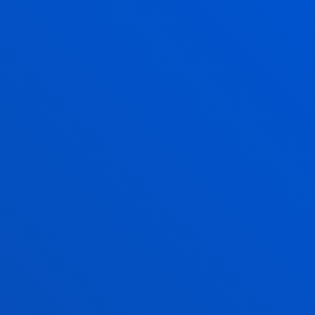
: mantener la cercanía, acompañar y
s
TÓGENOS PARA GARANITZAR LA
RUPTIVAS DE ANÁLISIS RÁPIDO
rt date:
2021