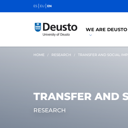
ES
EU
EN
WE ARE DEUSTO
HOME
RESEARCH
TRANSFER AND SOCIAL IM
TRANSFER AND S
RESEARCH