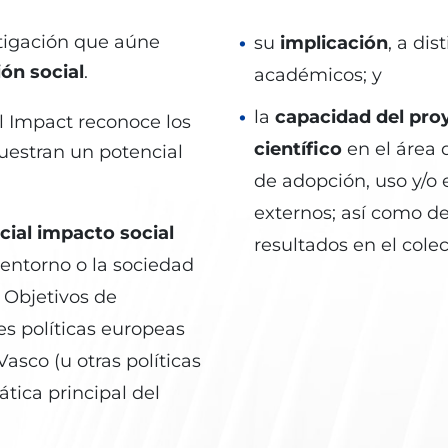
igación que aúne
su
implicación
, a di
ón social
.
académicos; y
la
capacidad del proy
l Impact reconoce los
científico
en el área 
uestran un potencial
de adopción, uso y/o 
externos; así como de
ial impacto social
resultados en el colec
l entorno o la sociedad
 Objetivos de
des políticas europeas
Vasco (u otras políticas
tica principal del