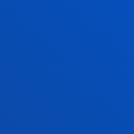
Garcia Zubia, Javier
Financial entity:
Ministerio de Ciencia e Innova
El impacto de la Covid en las mujeres 
manejar las emociones en tiempos de
Navarro Lashayas, Miguel Angel
Financial entity:
Harresiak Apurtuz
/ Start date:
2023 RESpondIng to outbreaks through 
López Belloso, María
Financial entity:
Comisión Europea
/ Start date
2023 SOLUCIONES TECNOLÓGICAS DE
SEGURIDAD EN LA CADENA DE VALOR 
García-Zapirain Soto, Begonya
Financial entity:
DEPARTAMENTO DE DESARRO
PREVIOUS
1
2