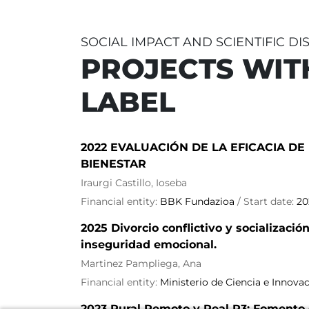
SOCIAL IMPACT AND SCIENTIFIC D
PROJECTS WIT
LABEL
2022 EVALUACIÓN DE LA EFICACIA D
BIENESTAR
Iraurgi Castillo, Ioseba
Financial entity:
BBK Fundazioa
/ Start date:
20
2025 Divorcio conflictivo y socializació
inseguridad emocional.
Martinez Pampliega, Ana
Financial entity:
Ministerio de Ciencia e Innova
2023 Rural Remoto y Real R3: Fomento