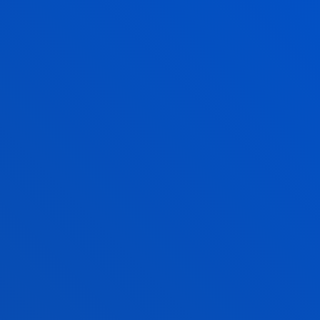
ción
/ Start date:
2021
migrantes y en la intervención intervención con ellas
 pandemia
2021
co-creaTIve sustainable inclusive equality stRatEgie
:
2021
 CONTROL DE ALÉRGENOS Y MICROORGANISMOS PA
AGROALIMENTARIA A TRAVÉS DE TECNOLOGÍAS DIS
LLO ECONÓMICO, SOSTENIBILIDAD Y MEDIO AMBIENTE
/ Sta
3
...13
NEXT