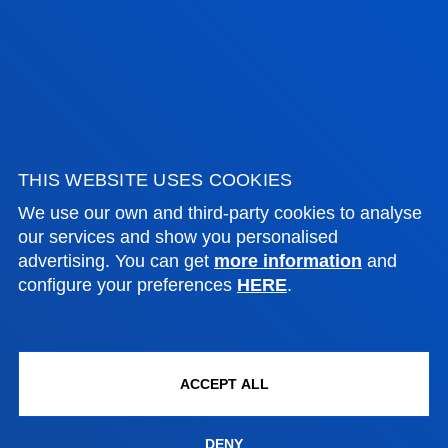
NEWS & EVENTS
ADMINISTRATIVE PROCEDURES
Bilbao campus
Location
THIS WEBSITE USES COOKIES
+34 944 139 000
We use our own and third-party cookies to analyse
Contact us
our services and show you personalised
advertising. You can get
more information
and
San Sebastian campus
configure your preferences
HERE
.
Location
+34 943 326 600
Contact us
ACCEPT ALL
Vitoria headquarter
DENY
Location