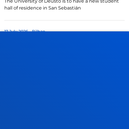
The University of Deusto is to have a new student
hall of residence in San Sebastián
17 July 2026
-
Bilbao
Closing Ceremony for the First Edition of the
Deusto-Biscay Global Innovation and
Entrepreneurship Network
SEE ALL NEWS
FACULTIES
PRACTICAL INFORMATION