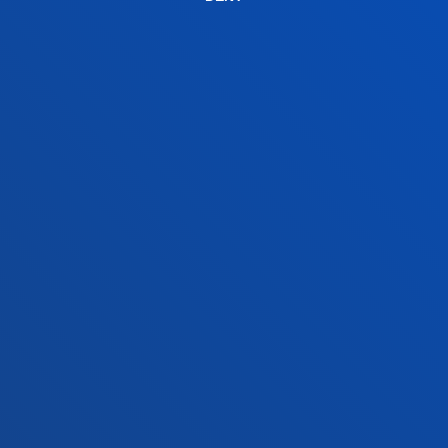
+34 945 010 114
Contact us
Madrid headquarter
Location
+34 915 77 61 89
Contact us
Contact us
Suggestions mailbox
Privacy policy and legal notice
Ethics Channel
Site map
© 2025 - All rights reserved